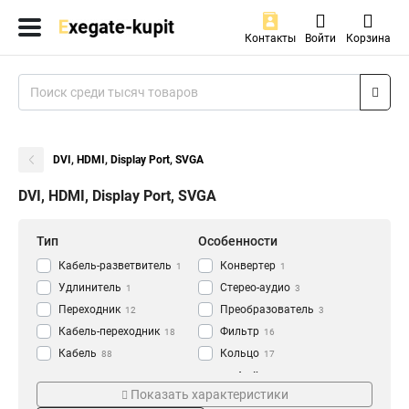
Контакты
Войти
Корзина
DVI, HDMI, Display Port, SVGA
DVI, HDMI, Display Port, SVGA
Тип
Особенности
Кабель-разветвитель
Конвертер
1
1
Удлинитель
Стерео-аудио
1
3
Переходник
Преобразователь
12
3
Кабель-переходник
Фильтр
18
16
Кабель
Кольцо
88
17
Экран
Материал
Интерфейс
24
Показать характеристики
Контакт
81
Ферритовый
DVI-A
17
1