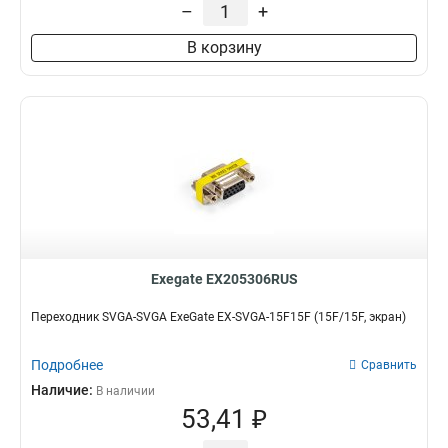
–
+
20M/19M
8
15M/15M
9
В корзину
Exegate EX205306RUS
Переходник SVGA-SVGA ExeGate EX-SVGA-15F15F (15F/15F, экран)
Подробнее
Сравнить
Наличие:
В наличии
53,41 ₽