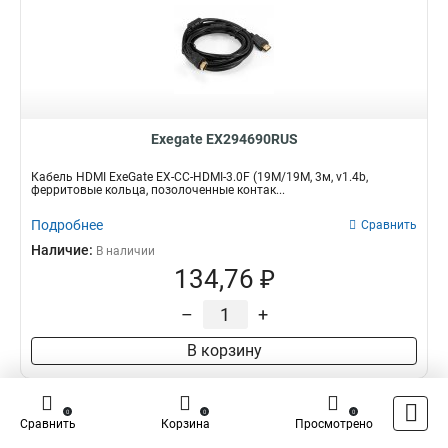
Exegate EX294690RUS
Кабель HDMI ExeGate EX-CC-HDMI-3.0F (19M/19M, 3м, v1.4b,
ферритовые кольца, позолоченные контак...
Подробнее
Сравнить
Наличие:
В наличии
134,76 ₽
–
+
В корзину
0
0
0
Сравнить
Корзина
Просмотрено