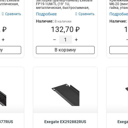
ль) ExeGate
Заглушка (фальш-панель) ExeGate
Крепежный 
аллическая,
FP19-1UM-TL (19" 1U,
M6-20 (вин
металлическая, быстросъемная,
гайка, упа
цвет че...
Подробнее
Подробне
Сравнить
Сравнить
Наличие:
Наличие:
В наличии
 ₽
132,70 ₽
1
+
–
+
ну
В корзину
877RUS
Exegate EX292882RUS
Exeg