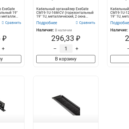
 ExeGate
Кабельный органайзер ExeGate
Кабельный 
альный 19"
CM19-1U-16M-CV (горизонтальный
CM19-1U-1
 металли...
19" 1U, металлический, 2 окна...
19" 1U, мет
Подробнее
Подробне
Сравнить
Сравнить
Наличие:
Наличие:
В наличии
 ₽
296,33 ₽
2
+
–
+
ну
В корзину