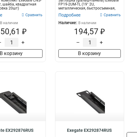
комплект ExeGate CNS-
Заглушка (фальш-панель) ExeGate
т, шайба, квадратная
FP19-2UM-TL (19" 2U,
ковка 20шт)
металлическая, быстросъемная,
цвет че...
е
Подробнее
Сравнить
Сравнить
Наличие:
В наличии
В наличии
50,61 ₽
194,57 ₽
–
+
–
+
В корзину
В корзину
ate EX292876RUS
Exegate EX292874RUS