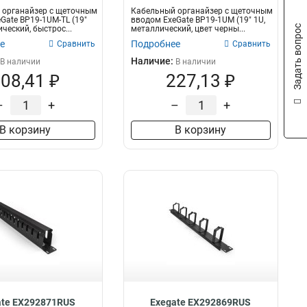
 органайзер c щеточным
Кабельный органайзер c щеточным
Gate BP19-1UM-TL (19"
вводом ExeGate BP19-1UM (19" 1U,
Задать вопрос
ческий, быстрос...
металлический, цвет черны...
е
Подробнее
Сравнить
Сравнить
Наличие:
В наличии
В наличии
08,41 ₽
227,13 ₽
–
+
–
+
В корзину
В корзину
ate EX292871RUS
Exegate EX292869RUS