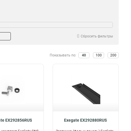
бина
Кол-во колец
76мм
5
1
2
74мм
1
Сбросить фильтры
70мм
3
Показывать по:
40
100
200
ate EX292856RUS
Exegate EX292880RUS