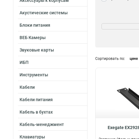
Аксессуары к корпусам
Акустические системы
Высота
Блоки питания
2U
4
ВЕБ Камеры
1U
9
Звуковые карты
Сортировать по:
цене
ИБП
Поставка
Инструменты
Упаковка
1
Комплект
1
Кабели
Кабели питания
Кабель в бухтах
Кабель-менеджмент
Exegate EX292
Клавиатуры