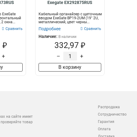
873RUS
Exegate EX292875RUS
 ExeGate
Кабельный органайзер c щеточным
изонтальный
вводом ExeGate BP19-2UM (19" 2U,
2 окна...
металлический, цвет черны...
Подробнее
Сравнить
Сравнить
Наличие:
В наличии
 ₽
332,97 ₽
+
–
+
ну
В корзину
Распродажа
Сотрудничество
рах на сайте имеет
Гарантия
 проверяйте товар
Оплата
Доставка