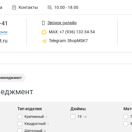
а
Контакты
10.00 - 18.00
-41
Звонок онлайн
MAX: +7 (936) 132-34-54
онок
t.ru
Telegram: ShopMSK7
-менеджмент
неджмент
Тип изделия
Дюймы
Мат
Крепежный
19
1
13
Квадратный
1
Щеточный
4