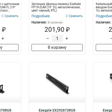
р c щеточным
Заглушка (фальш-панель) ExeGate
Кабельный
2UM-TL (19"
FP19-2UM (19" 2U, металлическая,
вводом Exe
трос...
цвет черный, RTL)
1U, металли
Подробнее
Подробне
Сравнить
Сравнить
Наличие:
Наличие:
В наличии
 ₽
201,90 ₽
2
+
–
+
ну
В корзину
870RUS
Exegate EX292872RUS
Exeg