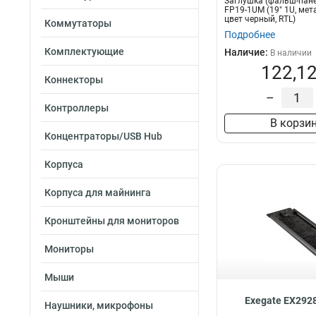
Заглушка (фальш-пане
FP19-1UM (19" 1U, мет
цвет черный, RTL)
Коммутаторы
Подробнее
Комплектующие
Наличие:
В наличии
122,12
Коннекторы
–
Контроллеры
В корзи
Концентраторы/USB Hub
Корпуса
Корпуса для майнинга
Кронштейны для мониторов
Мониторы
Мыши
Exegate EX292
Наушники, микрофоны