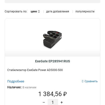
10000
5
8000
5
Сортировать по:
цене
дате добавления
популярности
5000
9
3000
5
2000
4
1500
4
1000
4
500
4
ExeGate EP285941RUS
Стабилизатор ExeGate Power AD5000-500
Подробнее
Сравнить
Наличие:
В наличии
1 384,56 ₽
–
+