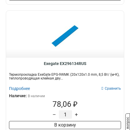
Exegate EX296134RUS
Термопрокладка ExeGate EPG-9WMK (20x120x1.0 mm, 8,5 Вт/ (м•К),
теплопроводящая клейкая дву...
Подробнее
Сравнить
Наличие:
В наличии
78,06 ₽
–
+
Задать вопрос
В корзину