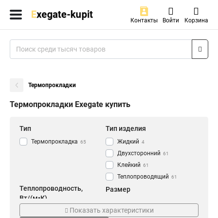
Контакты
Войти
Корзина
Термопрокладки
Термопрокладки Exegate купить
Тип
Тип изделия
Термопрокладка
Жидкий
65
4
Двухсторонний
61
Клейкий
61
Теплопроводящий
61
Теплопроводность,
Размер
Вт/(м•К)
50x90x2.0
1
Показать характеристики
1,7
6
50x90x1.5
1