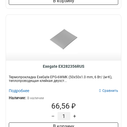
В корзину
Exegate EX282356RUS
Термопрокладка ExeGate EPG-6WMK (50x50x1.0 mm, 6 Вт/ (м•К),
теплопроводящая клейкая двухст...
Подробнее
Сравнить
Наличие:
В наличии
66,56 ₽
–
+
В корзину