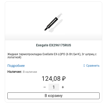
Exegate EX296175RUS
Жидкая термопрокладка ExeGate EX-LQPD (6 Вт/(м•К), 3г шприц с
лопаткой)
Подробнее
Сравнить
Наличие:
В наличии
124,08 ₽
–
+
В корзину