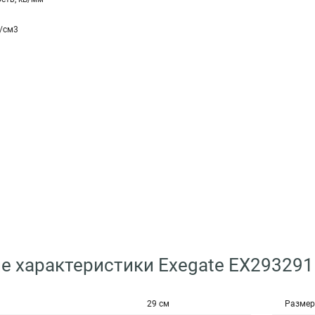
с/см3
е характеристики Exegate EX29329
29 см
Размер