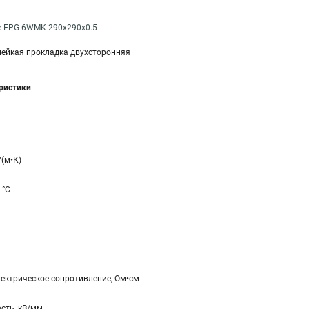
e EPG-6WMK 290x290x0.5
ейкая прокладка двухсторонняя
еристики
/(м•К)
 °C
ектрическое сопротивление, Ом•см
сть, кВ/мм