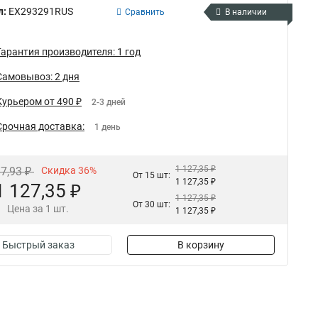
л:
EX293291RUS
Сравнить
В наличии
Гарантия производителя: 1 год
Самовывоз: 2 дня
Курьером от 490 ₽
2-3 дней
Срочная доставка:
1 день
1 127,35 ₽
87,93 ₽
Скидка 36%
От 15 шт:
1 127,35 ₽
1 127,35 ₽
1 127,35 ₽
От 30 шт:
Цена за 1 шт.
1 127,35 ₽
Быстрый заказ
В корзину