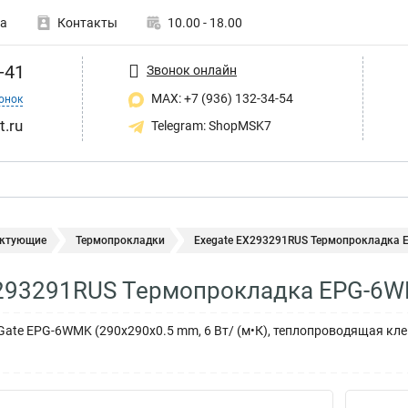
а
Контакты
10.00 - 18.00
-41
Звонок онлайн
MAX: +7 (936) 132-34-54
онок
t.ru
Telegram: ShopMSK7
ктующие
Термопрокладки
Exegate EX293291RUS Термопрокладка
X293291RUS Термопрокладка EPG-6
ate EPG-6WMK (290x290x0.5 mm, 6 Вт/ (м•К), теплопроводящая кл