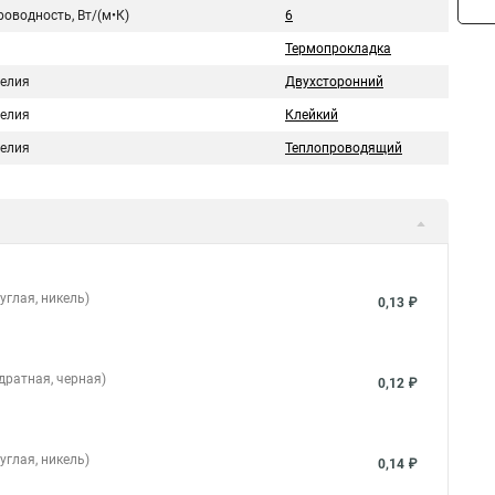
оводность, Вт/(м•К)
6
Термопрокладка
делия
Двухсторонний
делия
Клейкий
делия
Теплопроводящий
углая, никель)
0,13 ₽
дратная, черная)
0,12 ₽
углая, никель)
0,14 ₽