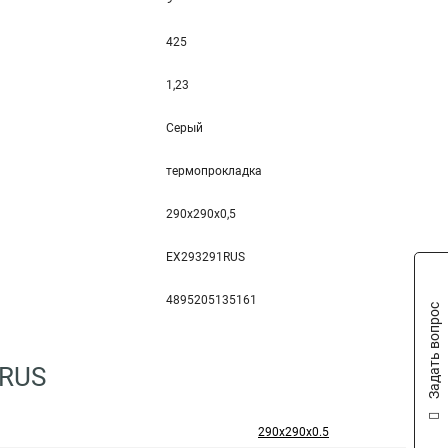
425
1,23
Серый
термопрокладка
290x290x0,5
EX293291RUS
4895205135161
Задать вопрос
1RUS
290x290x0.5