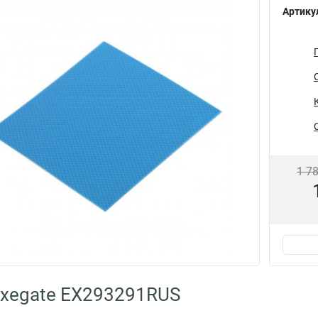
Артику
1 7
Exegate EX293291RUS