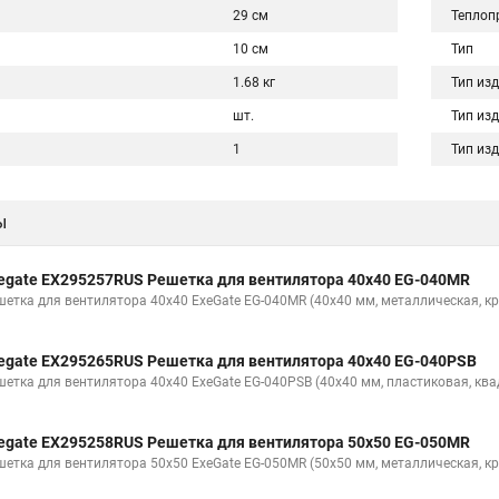
29 см
Теплопр
10 см
Тип
1.68 кг
Тип из
шт.
Тип из
1
Тип из
ы
egate EX295257RUS Решетка для вентилятора 40x40 EG-040MR
шетка для вентилятора 40x40 ExeGate EG-040MR (40x40 мм, металлическая, кр
egate EX295265RUS Решетка для вентилятора 40x40 EG-040PSB
шетка для вентилятора 40x40 ExeGate EG-040PSB (40x40 мм, пластиковая, ква
egate EX295258RUS Решетка для вентилятора 50х50 EG-050MR
шетка для вентилятора 50х50 ExeGate EG-050MR (50x50 мм, металлическая, кр