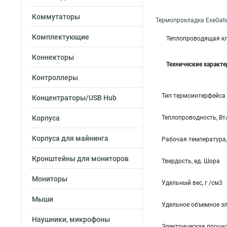
Коммутаторы
Термопрокладка ExeGat
Комплектующие
Теплопроводящая кл
Коннекторы
Технические характ
Контроллеры
Тип термоинтерфейса
Концентраторы/USB Hub
Корпуса
Теплопроводность, Вт
Корпуса для майнинга
Рабочая температура,
Кронштейны для мониторов
Твердость, ед. Шора
Мониторы
Удельный вес, г /см3
Мыши
Удельное объемное эл
Наушники, микрофоны
Электрическая прочно