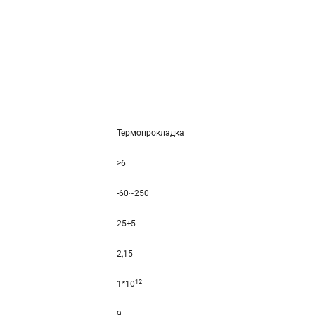
Термопрокладка
>6
-60~250
25±5
2,15
12
1*10
9