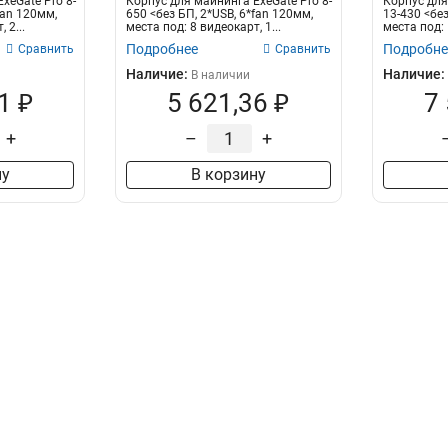
xeGate Pro 8-
Корпус для майнинга ExeGate Pro 8-
Корпус для
fan 120мм,
650 <без БП, 2*USB, 6*fan 120мм,
13-430 <без
 2...
места под: 8 видеокарт, 1...
места под: 
Подробнее
Подробне
Сравнить
Сравнить
Наличие:
Наличие:
В наличии
1 ₽
5 621,36 ₽
7
+
–
+
ну
В корзину