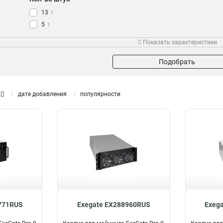
13
1
5
1
6
1
Показать характеристики
4
1
2
2
Подобрать
8
2
дате добавления
популярности
771RUS
Exegate EX288960RUS
Exeg