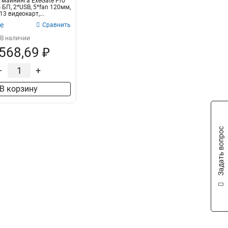
 майнинга ExeGate Pro
 БП, 2*USB, 5*fan 120мм,
13 видеокарт,...
е
Сравнить
В наличии
 568,69 ₽
–
+
В корзину
Задать вопрос