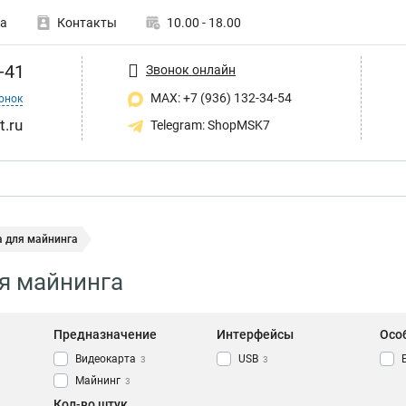
а
Контакты
10.00 - 18.00
-41
Звонок онлайн
MAX: +7 (936) 132-34-54
онок
t.ru
Telegram: ShopMSK7
а для майнинга
я майнинга
Предназначение
Интерфейсы
Осо
Видеокарта
USB
3
3
Майнинг
3
Кол-во штук