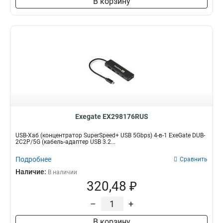
В корзину
Exegate EX298176RUS
USB-Хаб (концентратор SuperSpeed+ USB 5Gbps) 4-в-1 ExeGate DUB-
2C2P/5G (кабель-адаптер USB 3.2...
Подробнее
Сравнить
Наличие:
В наличии
320,48 ₽
–
+
В корзину