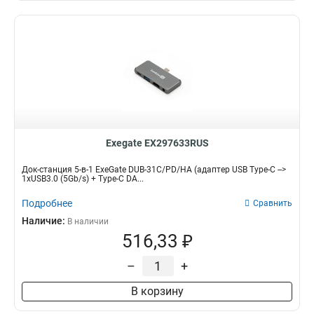
Exegate EX297633RUS
Док-станция 5-в-1 ExeGate DUB-31C/PD/HA (адаптер USB Type-C -->
1xUSB3.0 (5Gb/s) + Type-C DA...
Подробнее
Сравнить
Наличие:
В наличии
516,33 ₽
–
+
В корзину