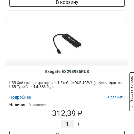
В корзину
Exegate EX293986RUS
Задать вопрос
USB-Хаб (концентратор) 4-в-1 ExeGate DUB-4CP/1 (кабель-адаптер
USB Type C --> 4xUSB3.0, доп....
Подробнее
Сравнить
Наличие:
В наличии
312,39 ₽
–
+