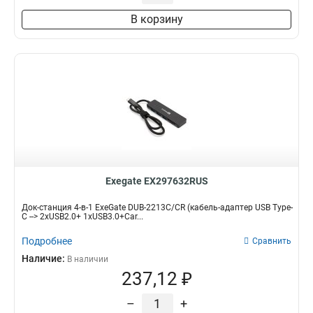
В корзину
Exegate EX297632RUS
Док-станция 4-в-1 ExeGate DUB-2213C/CR (кабель-адаптер USB Type-
C --> 2xUSB2.0+ 1xUSB3.0+Car...
Подробнее
Сравнить
Наличие:
В наличии
237,12 ₽
–
+