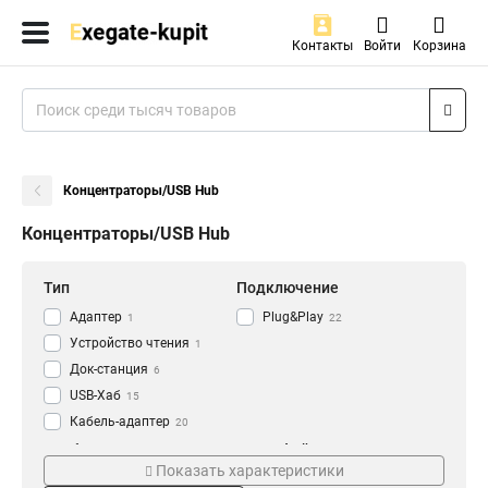
Контакты
Войти
Корзина
Концентраторы/USB Hub
Концентраторы/USB Hub
Тип
Подключение
Адаптер
Plug&Play
1
22
Устройство чтения
1
Док-станция
6
USB-Хаб
15
Кабель-адаптер
20
Особенности
Интерфейс
Показать характеристики
Картридер
VGA
1
1