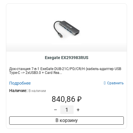
Exegate EX293983RUS
Док-станция 7-в-1 ExeGate DUB-21C/PD/CR/H (кабель-адаптер USB
Type-C --> 2xUSB3.0 + Card Rea...
Подробнее
Сравнить
Наличие:
В наличии
840,86 ₽
–
+
В корзину