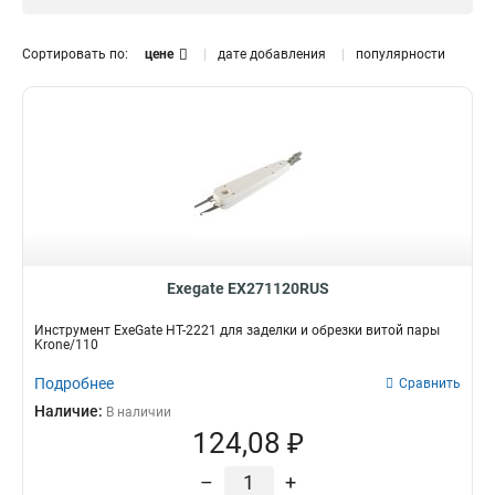
Круглый
3
RJ-45/RJ-11/RJ-12
Заделка
1
1
Обжимый
5
RJ-45/RJ-11/RJ-12/USB
Розетка
1
1
Сортировать по:
цене
дате добавления
популярности
RJ-11/12
Зачистка
4
1
RJ-45
Кабель
5
3
Обжимка
1
Exegate EX271120RUS
Инструмент ExeGate HT-2221 для заделки и обрезки витой пары
Krone/110
Подробнее
Сравнить
Наличие:
В наличии
124,08 ₽
–
+