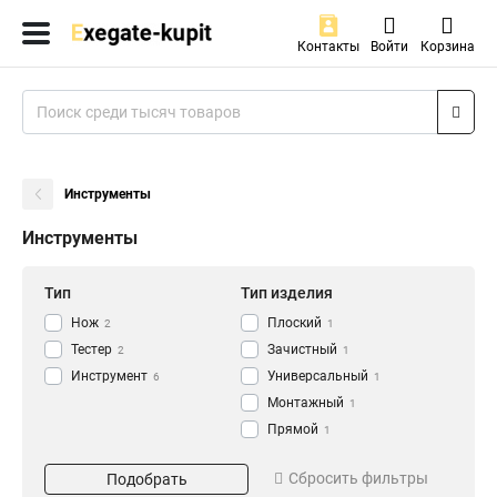
Контакты
Войти
Корзина
Инструменты
Инструменты
Тип
Тип изделия
Нож
Плоский
2
1
Тестер
Зачистный
2
1
Инструмент
Универсальный
6
1
Монтажный
1
Прямой
1
Сетевой
Разъем
Предназначение
2
Сбросить фильтры
Подобрать
Храповой
2
RJ59/6/7/11
UTP/STP
1
1