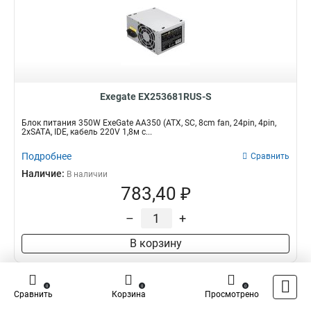
Exegate EX253681RUS-S
Блок питания 350W ExeGate AA350 (ATX, SC, 8cm fan, 24pin, 4pin,
2xSATA, IDE, кабель 220V 1,8м с...
Подробнее
Сравнить
Наличие:
В наличии
783,40 ₽
–
+
В корзину
0
0
0
Сравнить
Корзина
Просмотрено