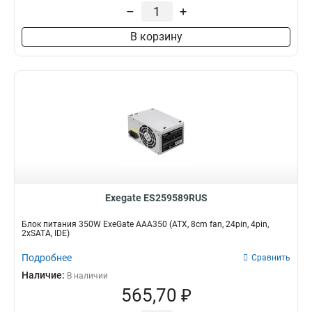
PPFC
–
+
27
200W
2
RTL
66
300W
4
В корзину
PC
87
1200W
8
PCI-E
339
900W
13
SC
134
1000W
15
APFC
163
850W
22
750W
25
350W
27
700W
29
600W
32
550W
32
650W
33
Exegate ES259589RUS
800W
34
Блок питания 350W ExeGate AAA350 (ATX, 8cm fan, 24pin, 4pin,
500W
39
2xSATA, IDE)
400W
39
Подробнее
Сравнить
450W
40
Наличие:
В наличии
565,70 ₽