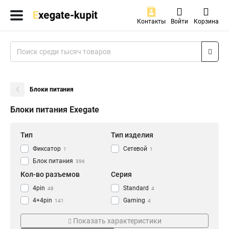
Контакты
Войти
Корзина
Блоки питания
Блоки питания Exegate
Тип
Тип изделия
Фиксатор
Сетевой
1
1
Блок питания
396
Кол-во разъемов
Серия
4pin
Standard
48
4
4+4pin
Gaming
141
4
2x4+4pin
Flex
207
10
Показать характеристики
24pin
Management
396
31