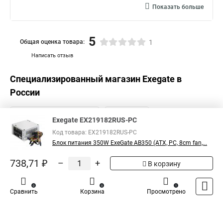
Показать больше
5
Общая оценка товара:
1
Написать отзыв
Специализированный магазин
Exegate
в
России
Exegate EX219182RUS-PC
Код товара: EX219182RUS-PC
Блок питания 350W ExeGate AB350 (ATX, PC, 8cm fan,...
738,71 ₽
–
+
В корзину
0
0
1
Сравнить
Корзина
Просмотрено
Каталог
Оплата
Доставка
Контакты
Войти