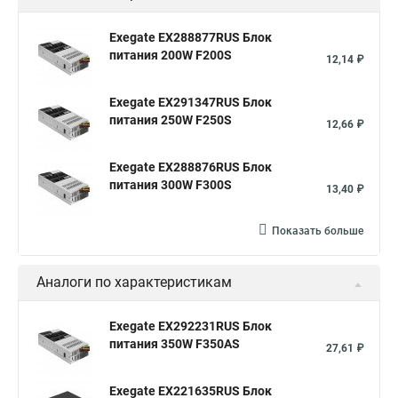
Exegate EX288877RUS Блок
питания 200W F200S
12,14 ₽
Exegate EX291347RUS Блок
питания 250W F250S
12,66 ₽
Exegate EX288876RUS Блок
питания 300W F300S
13,40 ₽
Показать больше
Аналоги по характеристикам
Exegate EX292231RUS Блок
питания 350W F350AS
27,61 ₽
Exegate EX221635RUS Блок