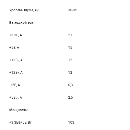
Уровень шума, Дб
30-35
Выходной ток:
+3.3B, А
21
+5B, А
15
+12B
, A
12
1
+12B
, A
12
2
-12B, A
0,3
+5B
, A
2,5
sb
Мощность:
+3.3B&+5B, Вт
103