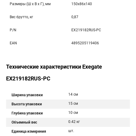
Размеры (Ш x В x Г), мм
150x86x140
Вес брутто, кг
0,87
P/N
EX219182RUS-PC
EAN
4895205119406
Технические характеристики Exegate
EX219182RUS-PC
14 см
Ширина упаковки
15 см
Высота упаковки
10 см
Глубина упаковки
0.42 кг
Объемный вес
шт.
Единица измерения