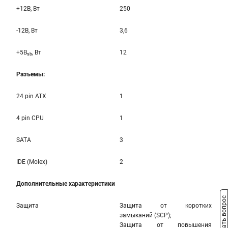
+12B, Вт
250
-12B, Вт
3,6
+5B
, Вт
12
sb
Разъемы:
24 pin ATX
1
4 pin CPU
1
SATA
3
IDE (Molex)
2
Дополнительные характеристики
Задать вопрос
Защита
Защита от коротких
замыканий (SCP);
Защита от повышения