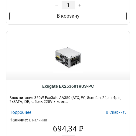
PPFC
–
+
27
200W
2
RTL
66
300W
4
В корзину
PC
87
1200W
8
PCI-E
339
900W
13
SC
134
1000W
15
APFC
163
850W
22
750W
25
350W
27
700W
29
600W
32
550W
32
650W
33
Exegate EX253681RUS-PC
800W
34
Блок питания 350W ExeGate AA350 (ATX, PC, 8cm fan, 24pin, 4pin,
500W
39
2xSATA, IDE, кабель 220V в комп...
400W
39
Подробнее
Сравнить
450W
40
Наличие:
В наличии
694,34 ₽