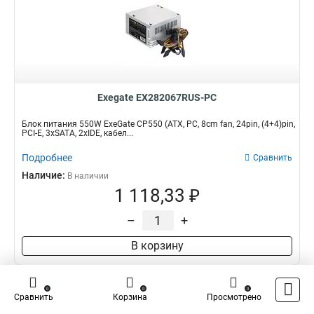
Exegate EX282067RUS-PC
Блок питания 550W ExeGate CP550 (ATX, PC, 8cm fan, 24pin, (4+4)pin,
PCI-E, 3xSATA, 2xIDE, кабел...
Подробнее
Сравнить
Наличие:
В наличии
1 118,33 ₽
–
+
В корзину
0
0
0
Сравнить
Корзина
Просмотрено