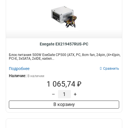
Exegate EX219457RUS-PC
Блок питания 500W ExeGate CP500 (ATX, PC, 8cm fan, 24pin, (4+4)pin,
PCI-E, 3xSATA, 2xIDE, кабел...
Подробнее
Сравнить
Наличие:
В наличии
1 065,74 ₽
–
+
В корзину