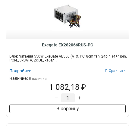
Exegate EX282066RUS-PC
Блок питания 550W ExeGate AB550 (ATX, PC, 8cm fan, 24pin, (4+4)pin,
PCI-E, 3xSATA, 2xIDE, кабел...
Подробнее
Сравнить
Наличие:
В наличии
1 082,18 ₽
–
+
В корзину