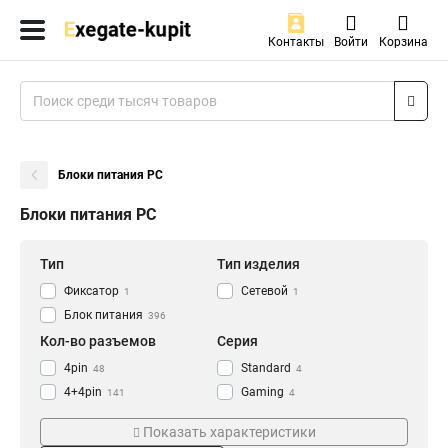
Контакты
Войти
Корзина
Блоки питания PC
Блоки питания PC
Тип
Тип изделия
Фиксатор
Сетевой
1
1
Блок питания
396
Кол-во разъемов
Серия
4pin
Standard
48
4
4+4pin
Gaming
141
4
2x4+4pin
Flex
207
10
Показать характеристики
24pin
Management
396
31