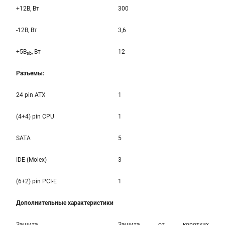
+12B, Вт
300
-12B, Вт
3,6
+5B
, Вт
12
sb
Разъемы:
24 pin ATX
1
(4+4) pin CPU
1
SATA
5
IDE (Molex)
3
(6+2) pin PCI-E
1
Дополнительные характеристики
Защита
Защита от коротких