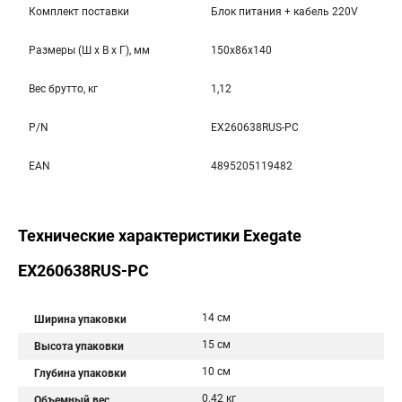
Комплект поставки
Блок питания + кабель 220V
Размеры (Ш x В x Г), мм
150x86x140
Вес брутто, кг
1,12
P/N
EX260638RUS-PC
EAN
4895205119482
Технические характеристики Exegate
EX260638RUS-PC
14 см
Ширина упаковки
15 см
Высота упаковки
10 см
Глубина упаковки
0.42 кг
Объемный вес