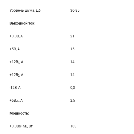
Уровень шума, Дб
30-35
Выходной ток:
+3.3B, А
21
+5B, А
15
+12B
, A
14
1
+12B
, A
14
2
-12B, A
0,3
+5B
, A
2,5
sb
Мощность:
+3.3B&+5B, Вт
103