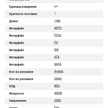
шт.
Единица измерения
1
Кратность поставки
1,8м
Длина
APFC
Интерфейс
PCI-E
Интерфейс
PC
Интерфейс
IDE
Интерфейс
ATX
Интерфейс
SATA
Интерфейс
4+4pin
Кол-во разъемов
24pin
Кол-во разъемов
80%
КПД
400W
Мощность
220V
Напряжение
Fan