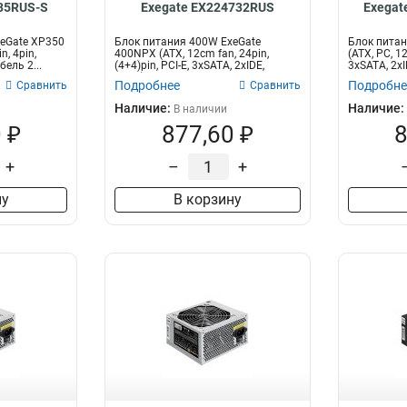
85RUS-S
Exegate EX224732RUS
Exegat
eGate XP350
Блок питания 400W ExeGate
Блок питан
n, 4pin,
400NPX (ATX, 12cm fan, 24pin,
(ATX, PC, 12
бель 2...
(4+4)pin, PCI-E, 3xSATA, 2xIDE,
3xSATA, 2xI
black)...
Подробнее
Подробне
Сравнить
Сравнить
Наличие:
Наличие:
В наличии
 ₽
877,60 ₽
8
+
–
+
ну
В корзину