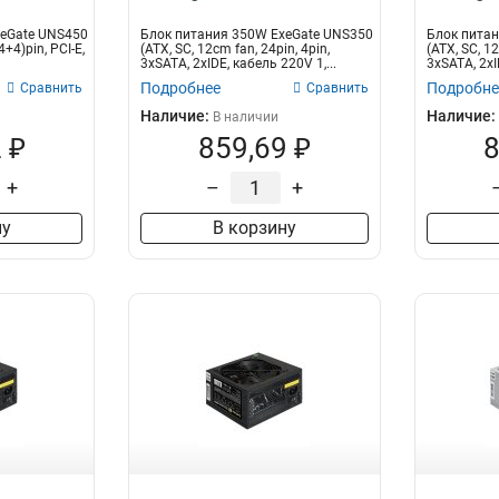
xeGate UNS450
Блок питания 350W ExeGate UNS350
Блок питан
4+4)pin, PCI-E,
(ATX, SC, 12cm fan, 24pin, 4pin,
(ATX, SC, 12
3xSATA, 2xIDE, кабель 220V 1,...
3xSATA, 2xI
Подробнее
Подробне
Сравнить
Сравнить
Наличие:
Наличие:
В наличии
 ₽
859,69 ₽
8
+
–
+
ну
В корзину