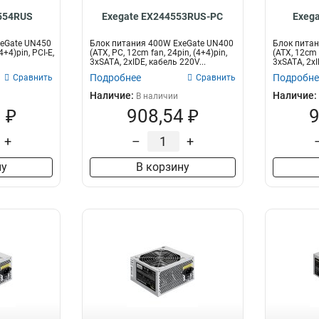
554RUS
Exegate EX244553RUS-PC
Exeg
xeGate UN450
Блок питания 400W ExeGate UN400
Блок питан
4+4)pin, PCI-E,
(ATX, PC, 12cm fan, 24pin, (4+4)pin,
(ATX, 12cm f
3xSATA, 2xIDE, кабель 220V...
3xSATA, 2xI
Подробнее
Подробне
Сравнить
Сравнить
Наличие:
Наличие:
В наличии
 ₽
908,54 ₽
9
+
–
+
ну
В корзину