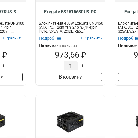
67RUS-S
Exegate ES261568RUS-PC
Exega
xeGate UNS400
Блок питания 450W ExeGate UNS450
Блок питан
n, 4pin,
(ATX, PC, 12cm fan, 24pin, (4+4)pin,
(ATX, SC, 12
20V 1,...
PCI-E, 3xSATA, 2xIDE, каб...
3xSATA, 2xI
Подробнее
Подробне
Сравнить
Сравнить
Наличие:
Наличие:
В наличии
 ₽
973,66 ₽
9
+
–
+
ну
В корзину