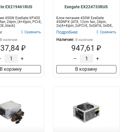
ate EX219461RUS
Exegate EX224733RUS
ия 450W ExeGate XP450
Блок питания 450W ExeGate
an, 24pin, (4+4)pin, PCI-E,
450NPX (ATX, 12cm fan, 24pin,
DE, black)
2x(4+4)pin, 2xPCI-E, 5xSATA, 3xIDE,
bla...
е
Подробнее
Сравнить
Сравнить
Наличие:
В наличии
В наличии
37,84 ₽
947,61 ₽
–
+
–
+
В корзину
В корзину