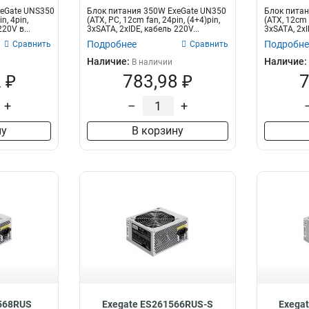
xeGate UNS350
Блок питания 350W ExeGate UN350
Блок питан
n, 4pin,
(ATX, PC, 12cm fan, 24pin, (4+4)pin,
(ATX, 12cm f
20V в...
3xSATA, 2xIDE, кабель 220V...
3xSATA, 2xI
Подробнее
Подробне
Сравнить
Сравнить
Наличие:
Наличие:
В наличии
 ₽
783,98 ₽
7
+
–
+
ну
В корзину
568RUS
Exegate ES261566RUS-S
Exega