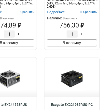
ия 350W ExeGate XP350
Блок питания 400W ExeGate UNS400
fan, 24pin, 4pin, 3xSATA,
(ATX, 12cm fan, 24pin, 4pin, 3xSATA,
)
2xIDE)
е
Подробнее
Сравнить
Сравнить
Наличие:
В наличии
В наличии
74,89 ₽
756,30 ₽
–
+
–
+
В корзину
В корзину
ate EX244553RUS
Exegate EX221985RUS-PC