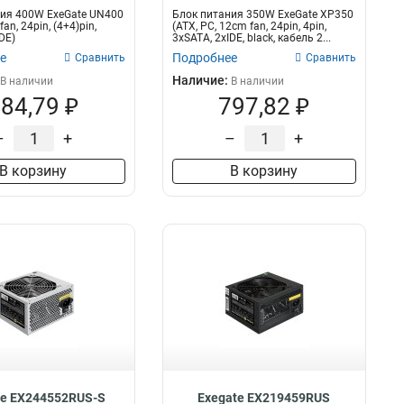
ия 400W ExeGate UN400
Блок питания 350W ExeGate XP350
an, 24pin, (4+4)pin,
(ATX, PC, 12cm fan, 24pin, 4pin,
DE)
3xSATA, 2xIDE, black, кабель 2...
е
Подробнее
Сравнить
Сравнить
Наличие:
В наличии
В наличии
84,79 ₽
797,82 ₽
–
+
–
+
В корзину
В корзину
te EX244552RUS-S
Exegate EX219459RUS