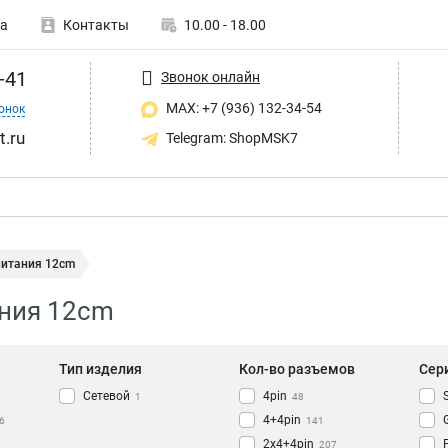
а
Контакты
10.00 - 18.00
-41
Звонок онлайн
MAX: +7 (936) 132-34-54
онок
t.ru
Telegram: ShopMSK7
питания 12cm
ания 12cm
Тип изделия
Кол-во разъемов
Сер
Сетевой
4pin
1
48
4+4pin
6
141
2x4+4pin
207