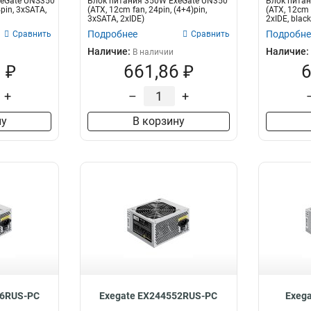
xeGate UNS350
Блок питания 350W ExeGate UN350
Блок питан
4pin, 3xSATA,
(ATX, 12cm fan, 24pin, (4+4)pin,
(ATX, 12cm 
3xSATA, 2xIDE)
2xIDE, black
Подробнее
Подробне
Сравнить
Сравнить
Наличие:
Наличие:
В наличии
 ₽
661,86 ₽
6
+
–
+
ну
В корзину
66RUS-PC
Exegate EX244552RUS-PC
Exeg