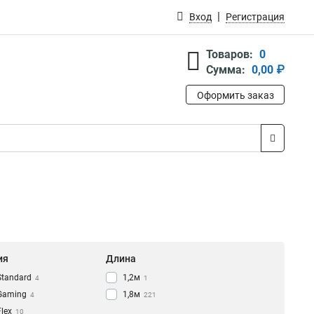
Вход
Регистрация
Товаров:
0
Сумма:
0,00 ₽
Оформить заказ
ия
Длина
Standard
1,2м
4
1
Gaming
1,8м
4
221
Flex
10