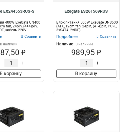
te EX244553RUS-S
Exegate ES261569RUS
ия 400W ExeGate UN400
Блок питания 500W ExeGate UNS500
cm fan, 24pin, (4+4)pin,
(ATX, 12cm fan, 24pin, (4+4)pin, PCI-E,
DE, кабель 220V...
3xSATA, 2xIDE)
е
Подробнее
Сравнить
Сравнить
Наличие:
В наличии
В наличии
87,50 ₽
989,95 ₽
–
+
–
+
В корзину
В корзину