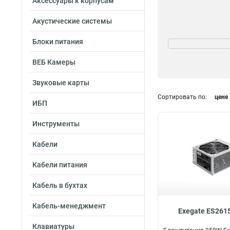
Аксессуары к корпусам
Акустические системы
Напряжение
Блоки питания
220V
221
ВЕБ Камеры
Звуковые карты
Сортировать по:
цене
ИБП
Мощность
Инструменты
250W
2
200W
2
Кабели
300W
4
1200W
8
Кабели питания
900W
13
Кабель в бухтах
1000W
15
850W
22
Кабель-менеджмент
Exegate ES261
750W
25
350W
27
Клавиатуры