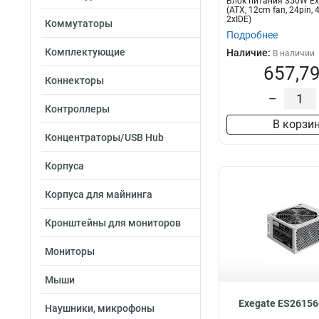
Блок питания 350W E
700W
(ATX, 12cm fan, 24pin, 
29
2xIDE)
Коммутаторы
600W
32
Подробнее
550W
32
Комплектующие
Наличие:
В наличии
650W
33
657,79
800W
34
Коннекторы
500W
39
–
Контроллеры
400W
39
В корзи
450W
40
Концентраторы/USB Hub
Корпуса
Корпуса для майнинга
Кронштейны для мониторов
Мониторы
Мыши
Exegate ES2615
Наушники, микрофоны