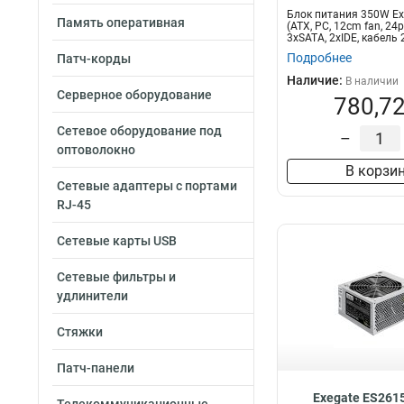
Блок питания 350W E
Память оперативная
(ATX, PC, 12cm fan, 24pi
3xSATA, 2xIDE, кабель 2
Подробнее
Патч-корды
Наличие:
В наличии
Серверное оборудование
780,72
Сетевое оборудование под
–
оптоволокно
В корзи
Сетевые адаптеры с портами
RJ-45
Сетевые карты USB
Сетевые фильтры и
удлинители
Стяжки
Патч-панели
Exegate ES261