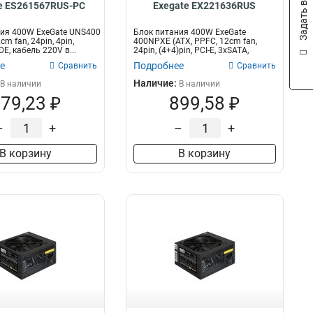
Задать вопрос
e ES261567RUS-PC
Exegate EX221636RUS
ия 400W ExeGate UNS400
Блок питания 400W ExeGate
cm fan, 24pin, 4pin,
400NPXE (ATX, PPFC, 12cm fan,
DE, кабель 220V в...
24pin, (4+4)pin, PCI-E, 3xSATA,
3xIDE,...
е
Подробнее
Сравнить
Сравнить
Наличие:
В наличии
В наличии
79,23 ₽
899,58 ₽
–
+
–
+
В корзину
В корзину