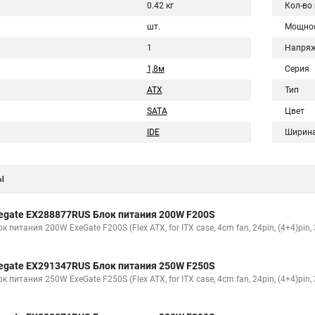
0.42 кг
Кол-во
шт.
Мощно
1
Напряж
1,8м
Серия
ATX
Тип
SATA
Цвет
IDE
Ширин
ы
egate EX288877RUS Блок питания 200W F200S
к питания 200W ExeGate F200S (Flex ATX, for ITX case, 4cm fan, 24pin, (4+4)pin,
egate EX291347RUS Блок питания 250W F250S
к питания 250W ExeGate F250S (Flex ATX, for ITX case, 4cm fan, 24pin, (4+4)pin,