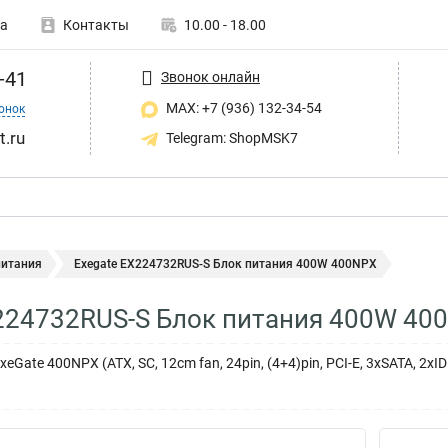
а
Контакты
10.00 - 18.00
-41
Звонок онлайн
MAX: +7 (936) 132-34-54
онок
t.ru
Telegram: ShopMSK7
питания
Exegate EX224732RUS-S Блок питания 400W 400NPX
224732RUS-S Блок питания 400W 40
Gate 400NPX (ATX, SC, 12cm fan, 24pin, (4+4)pin, PCI-E, 3xSATA, 2xI