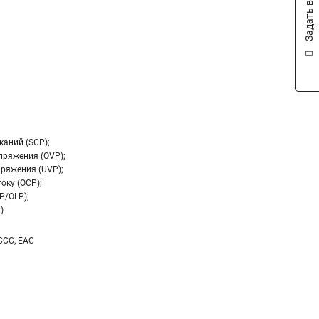
Задать вопрос
каний (SCP);
пряжения (OVP);
ряжения (UVP);
оку (OCP);
P/OLP);
)
 CCC, EAC