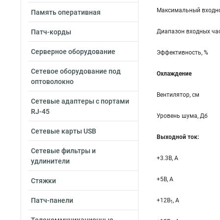
Максимальный входно
Память оперативная
Патч-корды
Диапазон входных час
Серверное оборудование
Эффективность, %
Сетевое оборудование под
Охлаждение
оптоволокно
Вентилятор, см
Сетевые адаптеры с портами
RJ-45
Уровень шума, Дб
Сетевые карты USB
Выходной ток:
Сетевые фильтры и
+3.3B, А
удлинители
+5B, А
Стяжки
Патч-панели
+12B
, A
1