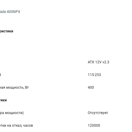
Gate 400NPX
еристики
ATX 12V v2.3
В
115-253
ая мощность, Вт
400
тики
ора мощности)
Отсутствует
тки на отказ, часов
120000