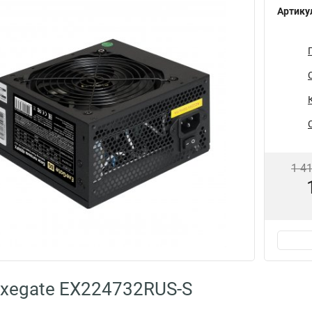
Артику
1 4
xegate EX224732RUS-S