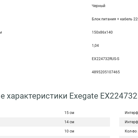
Черный
Блок питания + кабель 2
мм
150x86x140
1,04
EX224732RUS-S
4895205107465
е характеристики Exegate EX224732
15 см
Интерф
14 см
Интерф
10 см
Кол-во