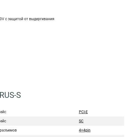
20V с защитой от выдергивания
RUS-S
ейс
PCI-E
ейс
SC
 разъемов
4+4pin