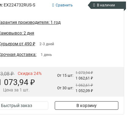
л:
EX224732RUS-S
Сравнить
В наличии
Гарантия производителя: 1 год
Самовывоз: 2 дня
Курьером от 490 ₽
2-3 дней
Срочная доставка:
1 день
1 073,94 ₽
13,08 ₽
Скидка 24%
От 15 шт:
1 062,61 ₽
1 073,94 ₽
1 062,61 ₽
От 30 шт:
Цена за 1 шт.
1 052,09 ₽
Быстрый заказ
В корзину