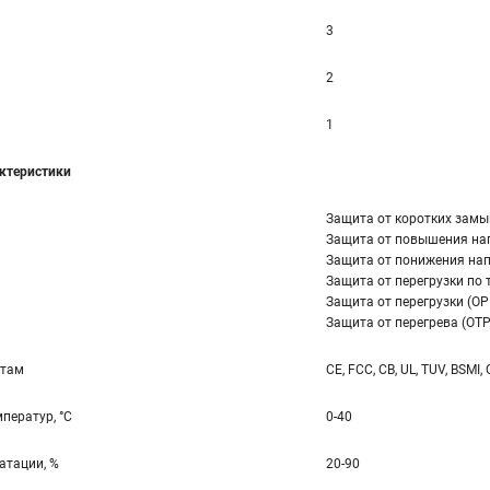
3
2
1
ктеристики
Защита от коротких замы
Защита от повышения на
Защита от понижения нап
Защита от перегрузки по т
Защита от перегрузки (OP
Защита от перегрева (OTP
ртам
CE, FCC, CB, UL, TUV, BSMI,
ператур, °С
0-40
атации, %
20-90