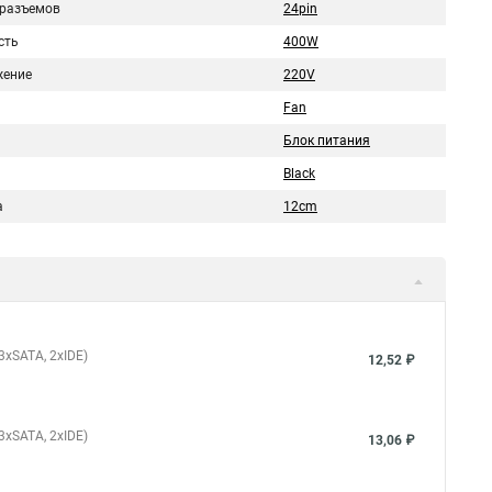
 разъемов
24pin
сть
400W
ение
220V
Fan
Блок питания
Black
а
12cm
 3xSATA, 2xIDE)
12,52 ₽
 3xSATA, 2xIDE)
13,06 ₽