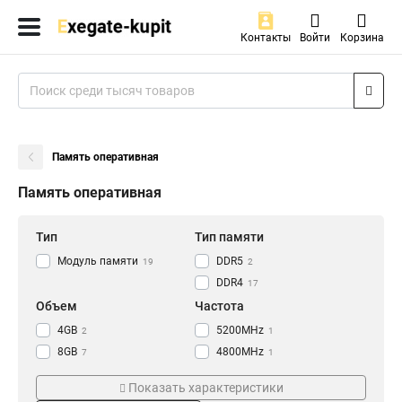
Контакты
Войти
Корзина
Память оперативная
Память оперативная
Тип
Тип памяти
Модуль памяти
DDR5
19
2
DDR4
17
Объем
Частота
4GB
5200MHz
2
1
8GB
4800MHz
7
1
16GB
3200MHz
10
5
Показать характеристики
2400MHz
5