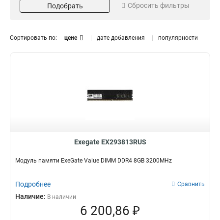
Сбросить фильтры
Подобрать
2666MHz
7
Форм-фактор
Серия
DIMM
HiPower
19
5
Сортировать по:
цене
дате добавления
популярности
Special
7
Value
14
Exegate EX293813RUS
Модуль памяти ExeGate Value DIMM DDR4 8GB 3200MHz
Подробнее
Сравнить
Наличие:
В наличии
6 200,86 ₽