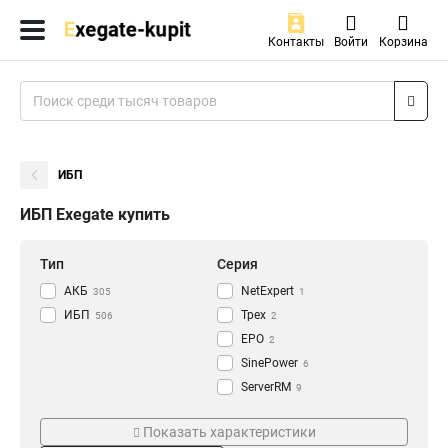
Контакты
Войти
Корзина
ИБП
ИБП Exegate купить
Тип
Серия
АКБ
NetExpert
305
1
ИБП
Трех
506
2
EPO
2
SinePower
6
ServerRM
9
NEO
Цвет
Поставка
12
Показать характеристики
Rackmount
19
Black
Комплект
185
305