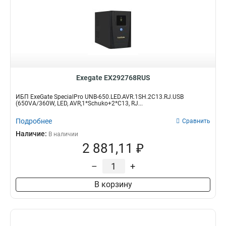
Exegate EX292768RUS
ИБП ExeGate SpecialPro UNB-650.LED.AVR.1SH.2C13.RJ.USB
(650VA/360W, LED, AVR,1*Schuko+2*C13, RJ...
Подробнее
Сравнить
Наличие:
В наличии
2 881,11 ₽
–
+
В корзину