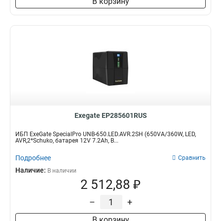
В корзину
Exegate EP285601RUS
ИБП ExeGate SpecialPro UNB-650.LED.AVR.2SH (650VA/360W, LED,
AVR,2*Schuko, батарея 12V 7.2Ah, B...
Подробнее
Сравнить
Наличие:
В наличии
2 512,88 ₽
–
+
В корзину