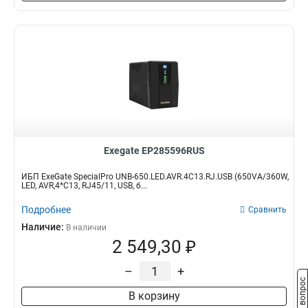
Exegate EP285596RUS
ИБП ExeGate SpecialPro UNB-650.LED.AVR.4C13.RJ.USB (650VA/360W,
LED, AVR,4*C13, RJ45/11, USB, б...
Подробнее
Сравнить
Наличие:
В наличии
2 549,30 ₽
–
+
Задать вопрос
В корзину