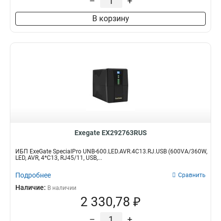
–
+
В корзину
Exegate EX292763RUS
ИБП ExeGate SpecialPro UNB-600.LED.AVR.4C13.RJ.USB (600VA/360W,
LED, AVR, 4*C13, RJ45/11, USB,...
Подробнее
Сравнить
Наличие:
В наличии
2 330,78 ₽
–
+