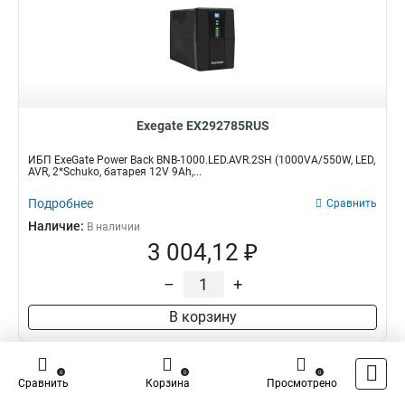
Exegate EX292785RUS
ИБП ExeGate Power Back BNB-1000.LED.AVR.2SH (1000VA/550W, LED,
AVR, 2*Schuko, батарея 12V 9Ah,...
Подробнее
Сравнить
Наличие:
В наличии
3 004,12 ₽
–
+
В корзину
0
0
0
Сравнить
Корзина
Просмотрено