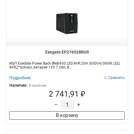
Exegate EP276528RUS
ИБП ExeGate Power Back BNB-650.LED.AVR.2SH (650VA/360W, LED,
AVR,2*Schuko, батарея 12V 7.2Ah, B...
Подробнее
Сравнить
Наличие:
В наличии
2 741,91 ₽
–
+
В корзину