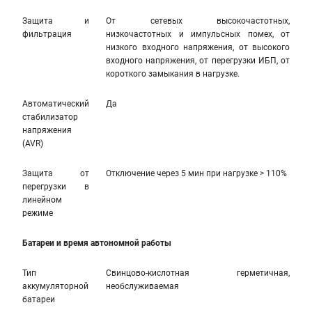
Защита и
От сетевых высокочастотных,
фильтрация
низкочастотных и импульсных помех, от
низкого входного напряжения, от высокого
входного напряжения, от перегрузки ИБП, от
короткого замыкания в нагрузке.
Автоматический
Да
стабилизатор
напряжения
(AVR)
Защита от
Отключение через 5 мин при нагрузке > 110%
перегрузки в
линейном
режиме
Батареи и время автономной работы
Тип
Свинцово-кислотная герметичная,
аккумуляторной
необслуживаемая
батареи