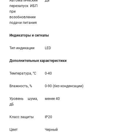
Автоматический
Да
перезапуск ИБП
при
возобновлении
подачи питания
Индикаторы и сигналы
Тип индикации
LED
Дополнительные характеристики
Температура, °С
0-40
Влажность, %
0-90 (без конденсации)
Уровень шума,
менее 40
дБ
Класс защиты
IP20
Цвет
Черный