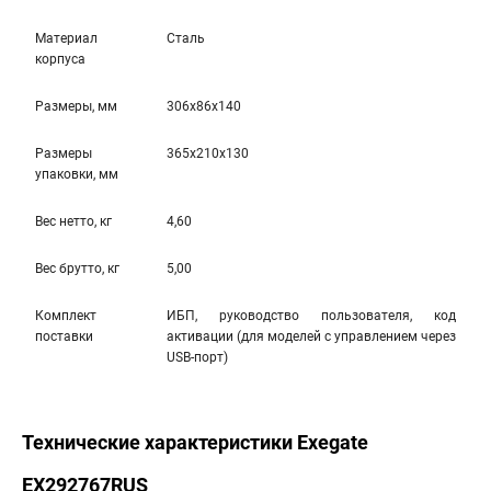
Материал
Сталь
корпуса
Размеры, мм
306x86x140
Размеры
365x210x130
упаковки, мм
Вес нетто, кг
4,60
Вес брутто, кг
5,00
Комплект
ИБП, руководство пользователя, код
поставки
активации (для моделей с управлением через
USB-порт)
Технические характеристики Exegate
EX292767RUS