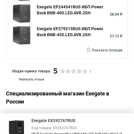
Exegate EP244541RUS ИБП Power
Back BNB-400.LED.AVR.2SH
28,04 ₽
Exegate EP279215RUS ИБП Power
Back BNB-450.LED.AVR.2SH
27,12 ₽
Показать больше
5
Общая оценка товара:
1
Написать отзыв
Специализированный магазин
Exegate
в
России
Exegate EX292767RUS
Код товара: EX292767RUS