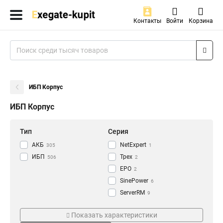
Контакты
Войти
Корзина
ИБП Корпус
ИБП Корпус
Тип
Серия
АКБ
NetExpert
305
1
ИБП
Трех
506
2
EPO
2
SinePower
6
ServerRM
9
NEO
Цвет
Поставка
12
Показать характеристики
Rackmount
19
Black
Комплект
185
305