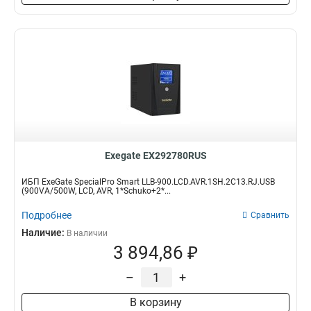
Exegate EX292780RUS
ИБП ExeGate SpecialPro Smart LLB-900.LCD.AVR.1SH.2C13.RJ.USB
(900VA/500W, LCD, AVR, 1*Schuko+2*...
Подробнее
Сравнить
Наличие:
В наличии
3 894,86 ₽
–
+
В корзину