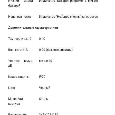
Низкий заряд
Индикатор "Батарея разряжена" мигает
батарей
Неисправность
Индикатор "Неисправность" загорается
Дополнительные характеристики
Температура, °С
0-40
Влажность, %
0-90 (без конденсации)
Уровень шума,
менее 40
дБ
Класс защиты
IP20
Цвет
Черный
Материал
Сталь
корпуса
Размеры, мм
345x123x189