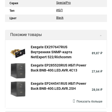
SpecialPro
Серия
ИБП
Тип
Black
Цвет
Похожие товары
Exegate EX297647RUS
Внутренняя SNMP-карта
89,87 ₽
NetExpert 522/Richcomm
Exegate EP285520RUS ИБП Power
Back BNB-400.LED.AVR.4C13
27,64 ₽
Exegate EP244541RUS ИБП Power
Back BNB-400.LED.AVR.2SH
28,04 ₽
Показать больше