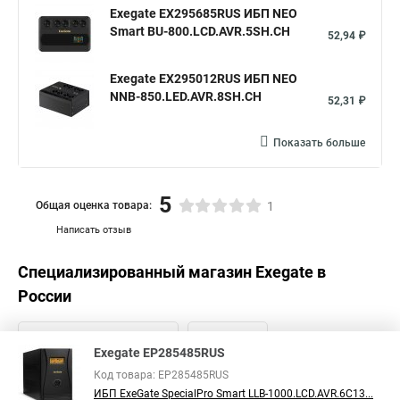
Exegate EX295685RUS ИБП NEO
Smart BU-800.LCD.AVR.5SH.CH
52,94 ₽
Exegate EX295012RUS ИБП NEO
NNB-850.LED.AVR.8SH.CH
52,31 ₽
Показать больше
5
Общая оценка товара:
1
Написать отзыв
Специализированный магазин
Exegate
в
России
Exegate EP285485RUS
Код товара: EP285485RUS
ИБП ExeGate SpecialPro Smart LLB-1000.LCD.AVR.6C13...