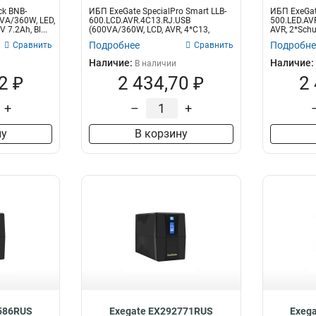
ck BNB-
ИБП ExeGate SpecialPro Smart LLB-
ИБП ExeGat
1
VA/360W, LED,
600.LCD.AVR.4C13.RJ.USB
500.LED.AV
 7.2Ah, Bl...
(600VA/360W, LCD, AVR, 4*C13,
AVR, 2*Schu
RJ45/11,...
Подробнее
Подробне
Сравнить
Сравнить
13
13
Наличие:
Наличие:
В наличии
2 ₽
2 434,70 ₽
2
1
+
–
+
ну
В корзину
586RUS
Exegate EX292771RUS
Exeg