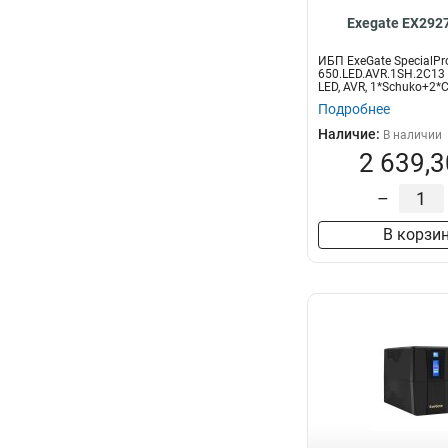
Exegate EX292
ИБП ExeGate SpecialPr
650.LED.AVR.1SH.2C13
LED, AVR, 1*Schuko+2*C
Подробнее
Наличие:
В наличии
2 639,3
–
В корзи