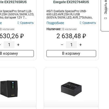
Задать вопрос
ate EX292765RUS
Exegate EX292764RUS
 SpecialPro Smart LLB-
ИБП ExeGate SpecialPro UNB-
R.2SH (600VA/360W, LCD,
600.LED.AVR.2SH.RJ.USB
ko, батарея 12V 7...
(600VA/360W, LED, AVR, 2*Schuko,
RJ45/11, USB...
е
Подробнее
Сравнить
Сравнить
Наличие:
В наличии
В наличии
 630,26 ₽
2 638,48 ₽
–
+
–
+
В корзину
В корзину