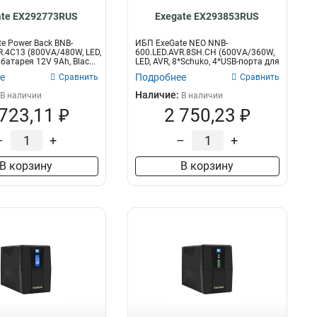
ate EX292773RUS
Exegate EX293853RUS
e Power Back BNB-
ИБП ExeGate NEO NNB-
R.4C13 (800VA/480W, LED,
600.LED.AVR.8SH.CH (600VA/360W,
 батарея 12V 9Ah, Blac...
LED, AVR, 8*Schuko, 4*USB-порта для
зарядки...
е
Подробнее
Сравнить
Сравнить
Наличие:
В наличии
В наличии
 723,11 ₽
2 750,23 ₽
–
+
–
+
В корзину
В корзину