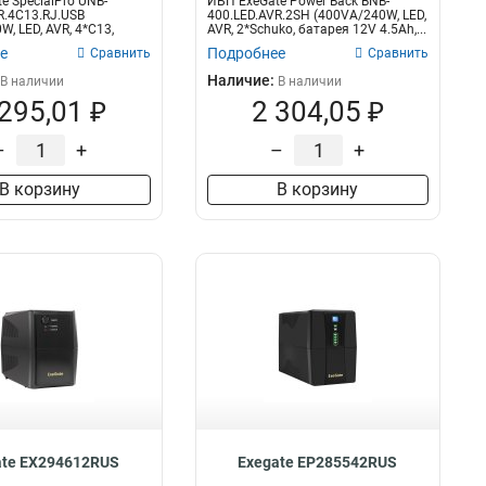
e SpecialPro UNB-
ИБП ExeGate Power Back BNB-
7.5Aч
3
R.4C13.RJ.USB
400.LED.AVR.2SH (400VA/240W, LED,
, LED, AVR, 4*C13,
AVR, 2*Schuko, батарея 12V 4.5Ah,...
4.5Aч
10
,...
е
Подробнее
Сравнить
Сравнить
7.2Aч
78
Наличие:
В наличии
В наличии
9Aч
98
 295,01 ₽
2 304,05 ₽
–
+
–
+
В корзину
В корзину
ate EX294612RUS
Exegate EP285542RUS