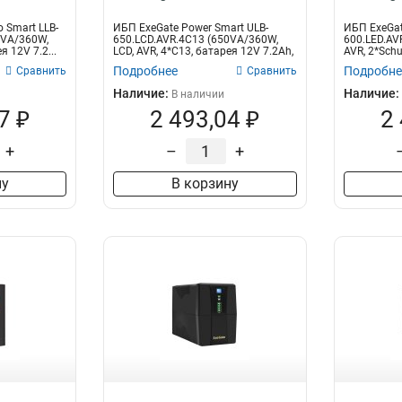
 Smart LLB-
ИБП ExeGate Power Smart ULB-
ИБП ExeGat
0VA/360W,
650.LCD.AVR.4C13 (650VA/360W,
600.LED.AV
я 12V 7.2...
LCD, AVR, 4*C13, батарея 12V 7.2Ah,
AVR, 2*Schu
B...
Подробнее
Подробне
Сравнить
Сравнить
Наличие:
Наличие:
В наличии
7 ₽
2 493,04 ₽
2
+
–
+
ну
В корзину