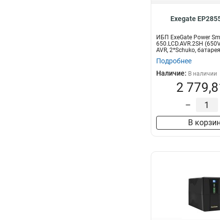
Exegate EP285
ИБП ExeGate Power Sma
650.LCD.AVR.2SH (650V
AVR, 2*Schuko, батарея 
Подробнее
Наличие:
В наличии
2 779,8
–
В корзи