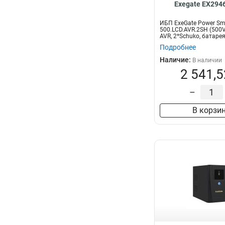
Exegate EX294
ИБП ExeGate Power Sma
500.LCD.AVR.2SH (500V
AVR, 2*Schuko, батарея 
Подробнее
Наличие:
В наличии
2 541,5
–
В корзи