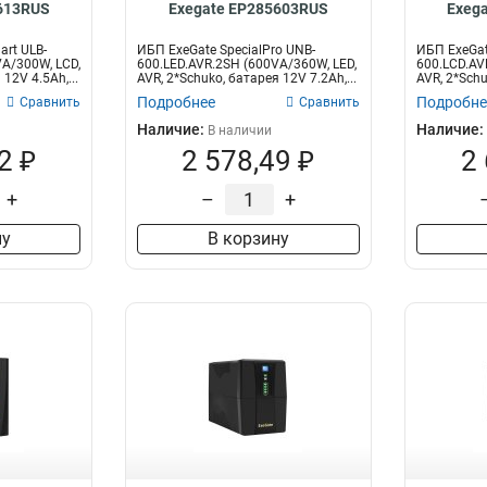
613RUS
Exegate EP285603RUS
Exeg
rt ULB-
ИБП ExeGate SpecialPro UNB-
ИБП ExeGate
A/300W, LCD,
600.LED.AVR.2SH (600VA/360W, LED,
600.LCD.AV
12V 4.5Ah,...
AVR, 2*Schuko, батарея 12V 7.2Ah,...
AVR, 2*Schu
Подробнее
Подробне
Сравнить
Сравнить
Наличие:
Наличие:
В наличии
2 ₽
2 578,49 ₽
2
+
–
+
ну
В корзину