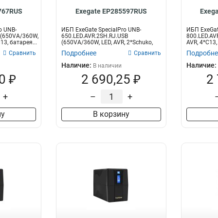
767RUS
Exegate EP285597RUS
Exeg
o UNB-
ИБП ExeGate SpecialPro UNB-
ИБП ExeGat
 (650VA/360W,
650.LED.AVR.2SH.RJ.USB
800.LED.AV
13, батарея...
(650VA/360W, LED, AVR, 2*Schuko,
AVR, 4*C13,
RJ45/11, USB...
Подробнее
Подробне
Сравнить
Сравнить
Наличие:
Наличие:
В наличии
0 ₽
2 690,25 ₽
2
+
–
+
ну
В корзину