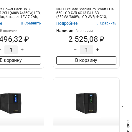
e Power Back BNB-
ИБП ExeGate SpecialPro Smart LLB-
R.2SH (600VA/360W, LED,
650.LCD.AVR.4C13.RJ.USB
ko, батарея 12V 7.2Ah,...
(650VA/360W, LCD, AVR, 4*C13,
RJ45/11,...
е
Подробнее
Сравнить
Сравнить
Наличие:
В наличии
В наличии
 496,32 ₽
2 525,08 ₽
–
+
–
+
В корзину
В корзину