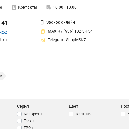
а
Контакты
10.00 - 18.00
-41
Звонок онлайн
MAX: +7 (936) 132-34-54
онок
t.ru
Telegram: ShopMSK7
R
Серия
Цвет
Пос
NetExpert
Black
1
185
Трех
2
EPO
2