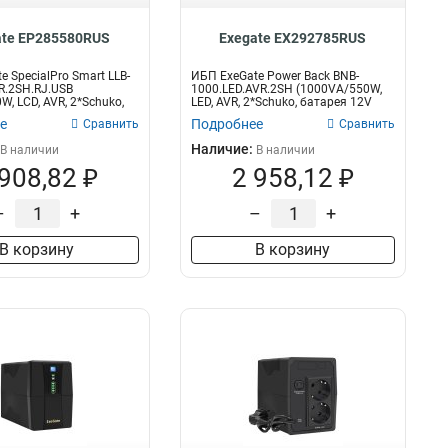
ate EP285580RUS
Exegate EX292785RUS
 SpecialPro Smart LLB-
ИБП ExeGate Power Back BNB-
R.2SH.RJ.USB
1000.LED.AVR.2SH (1000VA/550W,
, LCD, AVR, 2*Schuko,
LED, AVR, 2*Schuko, батарея 12V
9Ah,...
е
Подробнее
Сравнить
Сравнить
Наличие:
В наличии
В наличии
 908,82 ₽
2 958,12 ₽
–
+
–
+
В корзину
В корзину