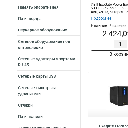
4*USB-порта
8
ИБП ExeGate Power Ba
1500VA/950W
1
Память оперативная
8*Schuko
8
600.LED.AVR.4C13 (600
800VA/480W
AVR, 4*C13, батарея 12V
11
RJ45/11,USB
12
Подробнее
Патч-корды
2000VA/1200W
2*Schuko+3*C13
Наличие:
600VA/360W
В наличии
14
8*C13
13
Серверное оборудование
2 424,0
650VA/360W
17
4*Schuko
13
1000VA/550W
1
Сетевое оборудование под
RS232
19
–
оптоволокно
4*C13
21
В корзи
RJ45/11
53
Сетевые адаптеры с портами
RJ-45
Сетевые карты USB
Сетевые фильтры и
удлинители
Стяжки
Патч-панели
Exegate EP285