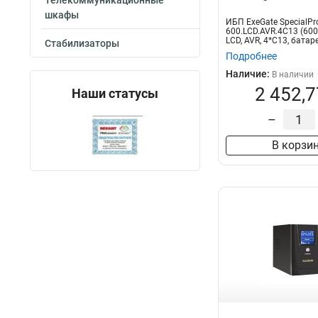
Телекоммуникационные
шкафы
ИБП ExeGate SpecialPro
600.LCD.AVR.4C13 (60
LCD, AVR, 4*C13, батаре
Стабилизаторы
Подробнее
Наличие:
В наличии
2 452,7
Наши статусы
–
В корзи