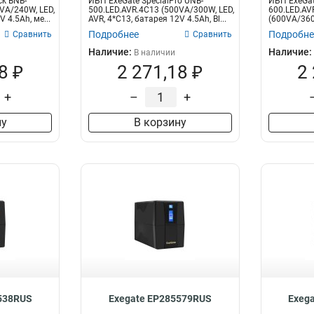
ck BNB-
ИБП ExeGate SpecialPro UNB-
ИБП ExeGat
2
VA/240W, LED,
500.LED.AVR.4C13 (500VA/300W, LED,
600.LED.AV
SB
2
 4.5Ah, ме...
AVR, 4*C13, батарея 12V 4.5Ah, Bl...
(600VA/360W
2
RJ45/11, USB
Подробнее
Подробне
1,USB
Сравнить
Сравнить
2
6
Наличие:
Наличие:
В наличии
8 ₽
2 271,18 ₽
2
W
3
3
+
–
+
3
45/11,USB
ну
В корзину
SB
3
4
4
4
4
5
*C13
7
5
7
538RUS
Exegate EP285579RUS
Exeg