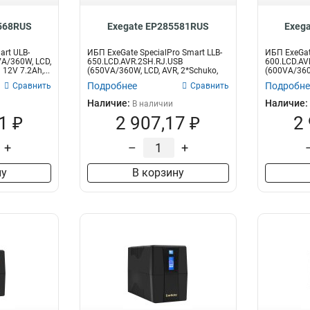
568RUS
Exegate EP285581RUS
Exeg
rt ULB-
ИБП ExeGate SpecialPro Smart LLB-
ИБП ExeGate
A/360W, LCD,
650.LCD.AVR.2SH.RJ.USB
600.LCD.AV
12V 7.2Ah,...
(650VA/360W, LCD, AVR, 2*Schuko,
(600VA/360W
RJ45/1...
RJ45/1...
Подробнее
Подробне
Сравнить
Сравнить
Наличие:
Наличие:
В наличии
1 ₽
2 907,17 ₽
2
+
–
+
ну
В корзину