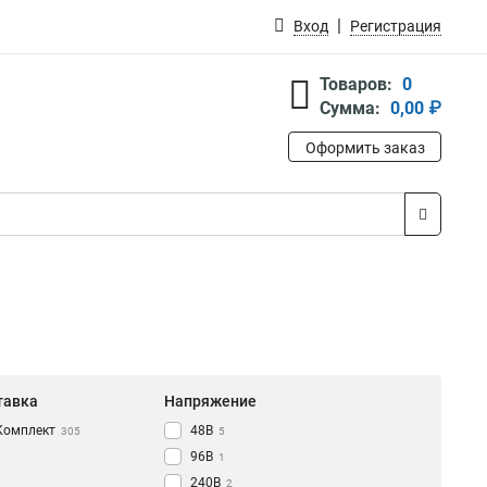
Вход
Регистрация
Товаров:
0
Сумма:
0,00 ₽
Оформить заказ
тавка
Напряжение
Комплект
48В
305
5
96В
1
240В
2