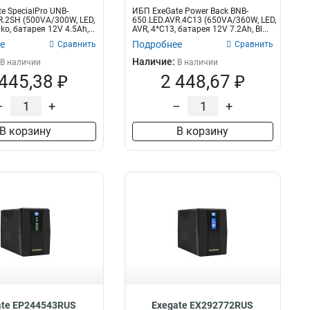
e SpecialPro UNB-
ИБП ExeGate Power Back BNB-
R.2SH (500VA/300W, LED,
650.LED.AVR.4C13 (650VA/360W, LED,
ko, батарея 12V 4.5Ah,...
AVR, 4*C13, батарея 12V 7.2Ah, Bl...
е
Подробнее
Сравнить
Сравнить
Наличие:
В наличии
В наличии
 445,38 ₽
2 448,67 ₽
–
+
–
+
В корзину
В корзину
ate EP244543RUS
Exegate EX292772RUS