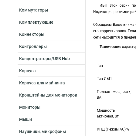
ИБП этой серии пр
Коммутаторы
Индикация режимов раб
Комплектующие
Обращаем Ваше внимани
его корректировка. Есл
Коннекторы
сети находится в преде
Контроллеры
Технические характ
Концентраторы/USB Hub
Тип
Корпуса
Тип ИБП
Корпуса для майнинга
Полная мощность,
Кронштейны для мониторов
ВА
Мониторы
Мощность
активная, Вт
Мыши
КПД (Режим AC),%
Наушники, микрофоны