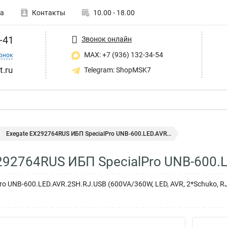
а
Контакты
10.00 - 18.00
-41
Звонок онлайн
MAX: +7 (936) 132-34-54
онок
t.ru
Telegram: ShopMSK7
Exegate EX292764RUS ИБП SpecialPro UNB-600.LED.AVR...
292764RUS ИБП SpecialPro UNB-600.
ro UNB-600.LED.AVR.2SH.RJ.USB (600VA/360W, LED, AVR, 2*Schuko, RJ4