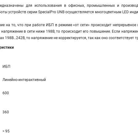
едназначены для использования в офисных, промышленных и производ
оты устройств серии SpecialPro UNB осуществляется многоцветным LED инд
е на то, что при работе ИБП в режиме «от сети» происходит непрерывное 
и напряжение в сети ниже 198В, то происходит его повышение. Если напряже
лах 198В…242В, то напряжение не корректируется, так как оно соответствует
еристики
ИБП
Линейно-интерактивный
600
360
> 95