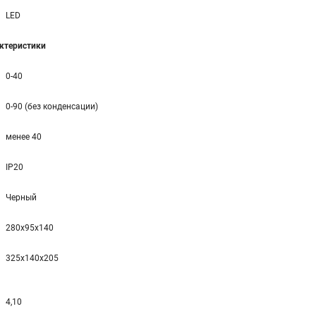
LED
ктеристики
0-40
0-90 (без конденсации)
менее 40
IP20
Черный
280x95x140
325x140x205
4,10