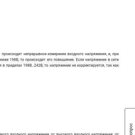
 происходит непрерывное измерение входного напряжения, и, при
ниже 198В, то происходит его повышение. Если напряжение в сети
 в пределах 198В…242В, то напряжение не корректируется, так как
зкого входного напряжения, от высокого входного напряжения, от