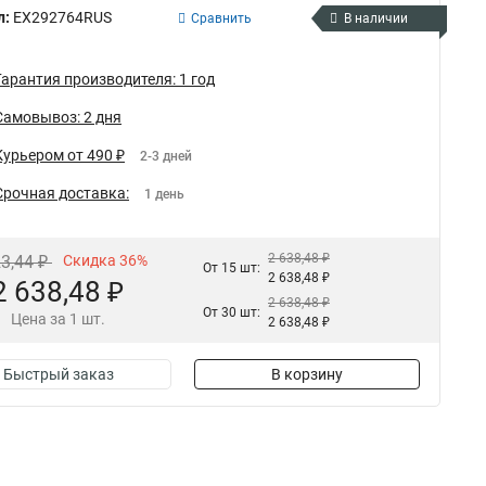
л:
EX292764RUS
Сравнить
В наличии
Гарантия производителя: 1 год
Самовывоз: 2 дня
Курьером от 490 ₽
2-3 дней
Срочная доставка:
1 день
2 638,48 ₽
23,44 ₽
Скидка 36%
От 15 шт:
2 638,48 ₽
2 638,48 ₽
2 638,48 ₽
От 30 шт:
Цена за 1 шт.
2 638,48 ₽
Быстрый заказ
В корзину