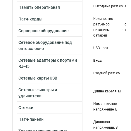
Выходные разъемы
Память оперативная
Патч-корды
Количество
разъемов с
питанием от
Серверное оборудование
батареи
Сетевое оборудование под
USB-порт
оптоволокно
Сетевые адаптеры с портами
Вход
RJ-45
Входной разъем
Сетевые карты USB
Сетевые фильтры и
Длина кабеля, м
удлинители
Номинальное
Стяжки
напряжение, В
Патч-панели
Диапазон
напряжений, В