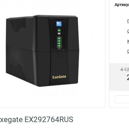
Артику
4 1
Exegate EX292764RUS