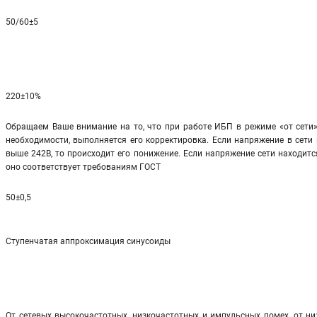
50/60±5
220±10%
Обращаем Ваше внимание на то, что при работе ИБП в режиме «от сети»
необходимости, выполняется его корректировка. Если напряжение в сети 
выше 242В, то происходит его понижение. Если напряжение сети находится
оно соответствует требованиям ГОСТ
50±0,5
Ступенчатая аппроксимация синусоиды
От сетевых высокочастотных, низкочастотных и импульсных помех, от ни