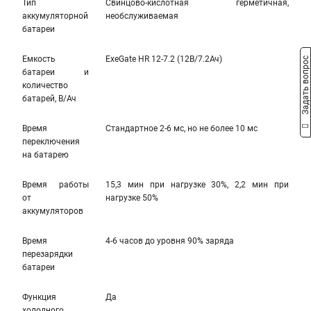
Тип
Свинцово-кислотная герметичная,
аккумуляторной
необслуживаемая
батареи
Емкость
ExeGate HR 12-7.2 (12В/7.2Ач)
Задать вопрос
батареи и
количество
батарей, В/Ач
Время
Стандартное 2-6 мс, но не более 10 мс
переключения
на батарею
Время работы
15,3 мин при нагрузке 30%, 2,2 мин при
от
нагрузке 50%
аккумуляторов
Время
4-6 часов до уровня 90% заряда
перезарядки
батареи
Функция
Да
холодного