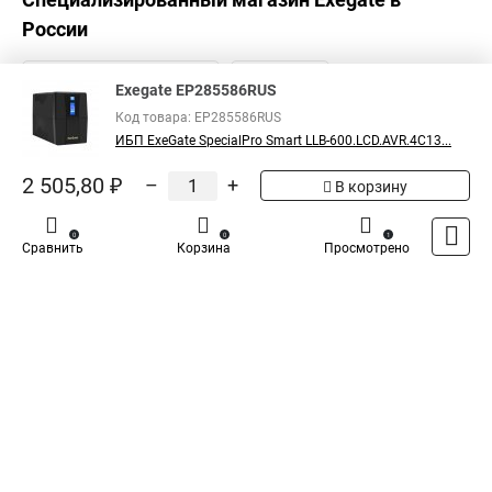
России
Exegate EP285586RUS
Код товара: EP285586RUS
ИБП ExeGate SpecialPro Smart LLB-600.LCD.AVR.4C13...
2 505,80 ₽
–
+
В корзину
0
0
1
Сравнить
Корзина
Просмотрено
Каталог
Оплата
Доставка
Контакты
Войти