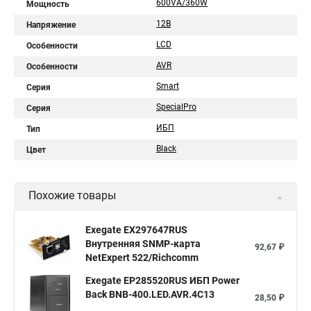
600VA/360W
Мощность
12В
Напряжение
LCD
Особенности
AVR
Особенности
Smart
Серия
SpecialPro
Серия
ИБП
Тип
Black
Цвет
Похожие товары
Exegate EX297647RUS
Внутренняя SNMP-карта
92,67 ₽
NetExpert 522/Richcomm
Exegate EP285520RUS ИБП Power
Back BNB-400.LED.AVR.4C13
28,50 ₽