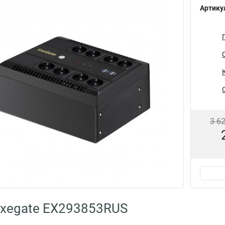
Артику
3 6
Exegate EX293853RUS