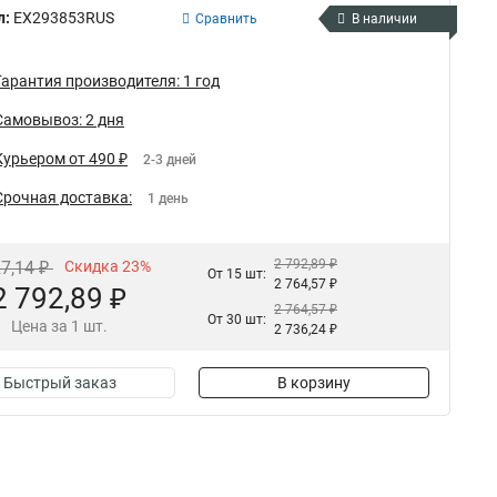
л:
EX293853RUS
Сравнить
В наличии
Гарантия производителя: 1 год
Самовывоз: 2 дня
Курьером от 490 ₽
2-3 дней
Срочная доставка:
1 день
2 792,89 ₽
27,14 ₽
Скидка 23%
От 15 шт:
2 764,57 ₽
2 792,89 ₽
2 764,57 ₽
От 30 шт:
Цена за 1 шт.
2 736,24 ₽
Быстрый заказ
В корзину