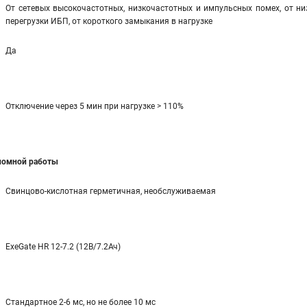
От сетевых высокочастотных, низкочастотных и импульсных помех, от ни
перегрузки ИБП, от короткого замыкания в нагрузке
Да
Отключение через 5 мин при нагрузке > 110%
ономной работы
Свинцово-кислотная герметичная, необслуживаемая
ExeGate HR 12-7.2 (12В/7.2Ач)
Стандартное 2-6 мс, но не более 10 мс