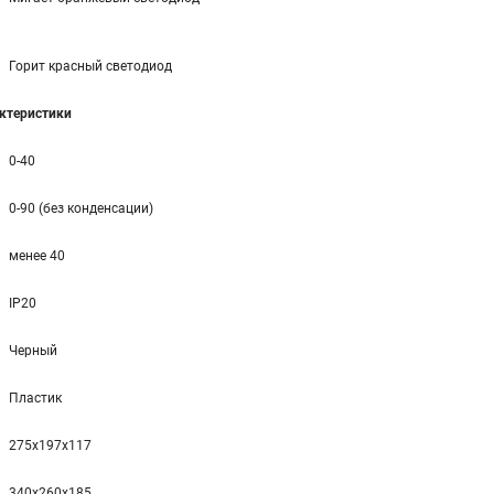
Горит красный светодиод
ктеристики
0-40
0-90 (без конденсации)
менее 40
IP20
Черный
Пластик
275x197x117
340x260x185