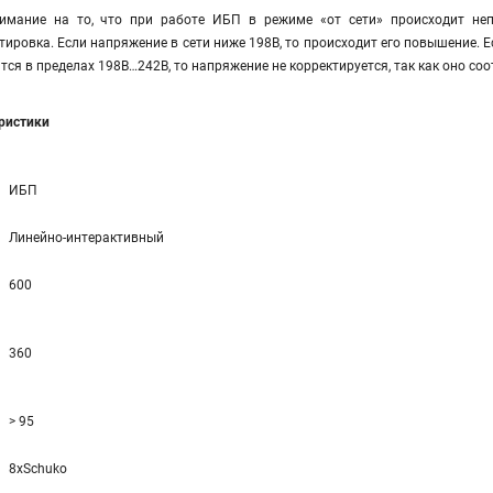
мание на то, что при работе ИБП в режиме «от сети» происходит непр
тировка. Если напряжение в сети ниже 198В, то происходит его повышение. Е
тся в пределах 198В…242В, то напряжение не корректируется, так как оно со
еристики
ИБП
Линейно-интерактивный
600
360
> 95
8xSchuko