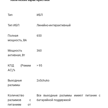
Технические характеристики
Тип
ИБП
Тип ИБП
Линейно-интерактивный
Полная
650
мощность, ВА
Мощность
360
активная, Вт
КПД (Режим
> 95
AC),%
Выходные
2xSchuko
разъемы
Количество
Все выходные разъемы имеют питание с
разъемов с
батарейной поддержкой
питанием от