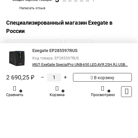
1
Написать отзыв
Специализированный магазин
Exegate
в
России
Exegate EP285597RUS
Код товара: EP285597RUS
ИБП ExeGate SpecialPro UNB-650.LED.AVR.2SH.RJ.USB...
2 690,25 ₽
–
+
В корзину
0
0
1
Сравнить
Корзина
Просмотрено
Каталог
Оплата
Доставка
Контакты
Войти