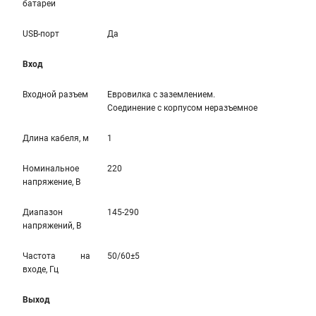
батареи
USB-порт
Да
Вход
Входной разъем
Евровилка с заземлением.
Соединение с корпусом неразъемное
Длина кабеля, м
1
Номинальное
220
напряжение, В
Диапазон
145-290
напряжений, В
Частота на
50/60±5
входе, Гц
Выход