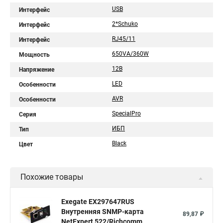
USB
Интерфейс
2*Schuko
Интерфейс
RJ45/11
Интерфейс
650VA/360W
Мощность
12В
Напряжение
LED
Особенности
AVR
Особенности
SpecialPro
Серия
ИБП
Тип
Black
Цвет
Похожие товары
Exegate EX297647RUS
Внутренняя SNMP-карта
89,87 ₽
NetExpert 522/Richcomm