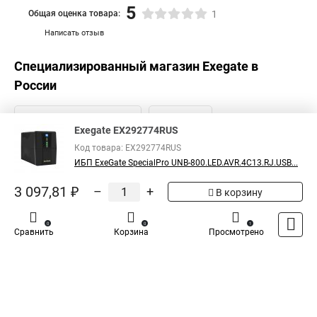
5
Общая оценка товара:
1
Написать отзыв
Специализированный магазин
Exegate
в
России
Exegate EX292774RUS
Код товара: EX292774RUS
ИБП ExeGate SpecialPro UNB-800.LED.AVR.4C13.RJ.USB...
3 097,81 ₽
–
+
В корзину
0
0
1
Сравнить
Корзина
Просмотрено
Каталог
Оплата
Доставка
Контакты
Войти