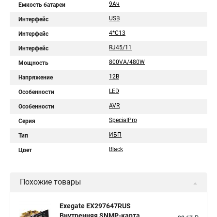
9Aч
Емкость батареи
USB
Интерфейс
4*C13
Интерфейс
RJ45/11
Интерфейс
800VA/480W
Мощность
12В
Напряжение
LED
Особенности
AVR
Особенности
SpecialPro
Серия
ИБП
Тип
Black
Цвет
Похожие товары
Exegate EX297647RUS
Внутренняя SNMP-карта