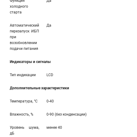
Функция
Да
холодного
старта
Автоматический
Да
перезапуск ИБП
при
возобновлении
подачи питания
Индикаторы и сигналы
Тип индикации
LCD
Дополнительные характеристики
Температура, °С
0-40
Влажность, %
0-90 (без конденсации)
Уровень шума,
менее 40
дБ