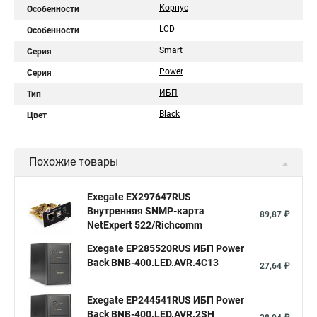
Корпус
Особенности
LCD
Особенности
Smart
Серия
Power
Серия
ИБП
Тип
Black
Цвет
Похожие товары
Exegate EX297647RUS
Внутренняя SNMP-карта
89,87 ₽
NetExpert 522/Richcomm
Exegate EP285520RUS ИБП Power
Back BNB-400.LED.AVR.4C13
27,64 ₽
Exegate EP244541RUS ИБП Power
Back BNB-400.LED.AVR.2SH