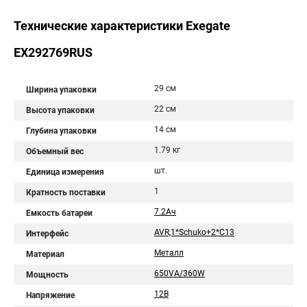
Технические характеристики Exegate
EX292769RUS
29 см
Ширина упаковки
22 см
Высота упаковки
14 см
Глубина упаковки
1.79 кг
Объемный вес
шт.
Единица измерения
1
Кратность поставки
7.2Aч
Емкость батареи
AVR,1*Schuko+2*C13
Интерфейс
Металл
Материал
650VA/360W
Мощность
12В
Напряжение