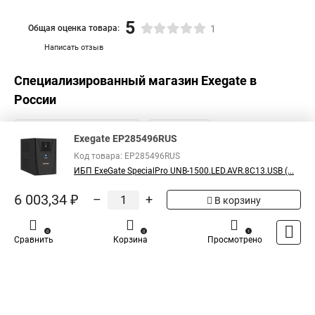
5
Общая оценка товара:
1
Написать отзыв
Специализированный магазин
Exegate
в
России
Exegate EP285496RUS
Код товара: EP285496RUS
ИБП ExeGate SpecialPro UNB-1500.LED.AVR.8C13.USB (...
6 003,34 ₽
–
+
В корзину
0
0
1
Сравнить
Корзина
Просмотрено
Каталог
Оплата
Доставка
Контакты
Войти