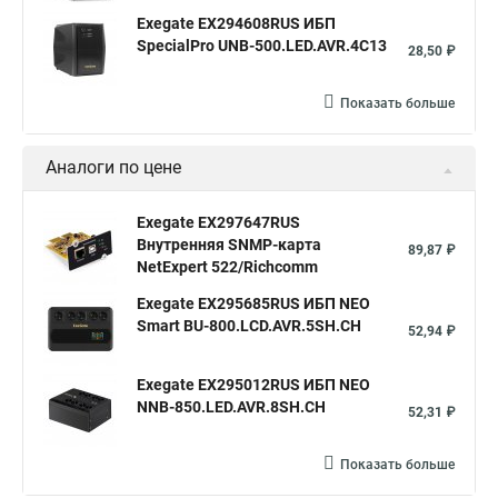
Exegate EX294608RUS ИБП
SpecialPro UNB-500.LED.AVR.4C13
28,50 ₽
Показать больше
Аналоги по цене
Exegate EX297647RUS
Внутренняя SNMP-карта
89,87 ₽
NetExpert 522/Richcomm
Exegate EX295685RUS ИБП NEO
Smart BU-800.LCD.AVR.5SH.CH
52,94 ₽
Exegate EX295012RUS ИБП NEO
NNB-850.LED.AVR.8SH.CH
52,31 ₽
Показать больше