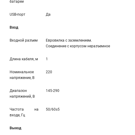
батареи
USB-порт
Да
Вход
Входной разъем
Евровилка с заземлением.
Соединение с корпусом неразъемное
Длина кабеля, м
1
Номинальное
220
напряжение, В
Диапазон
145-290
напряжений, В
Частота на
50/60±5
входе, Гц
Выход