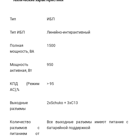
Технические характеристики
Тип
ИБП
Тип ИБП
Линейно-интерактивный
Полная
1500
мощность, ВА
Мощность
950
активная, Вт
КПД (Режим
> 95
AC),%
Выходные
2xSchuko + 3xC13
разъемы
Количество
Все выходные разъемы имеют питание с
разъемов с
батарейной поддержкой
питанием от