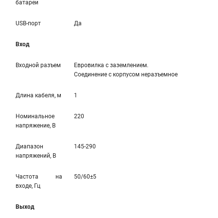
батареи
USB-порт
Да
Вход
Входной разъем
Евровилка с заземлением.
Соединение с корпусом неразъемное
Длина кабеля, м
1
Номинальное
220
напряжение, В
Диапазон
145-290
напряжений, В
Частота на
50/60±5
входе, Гц
Выход