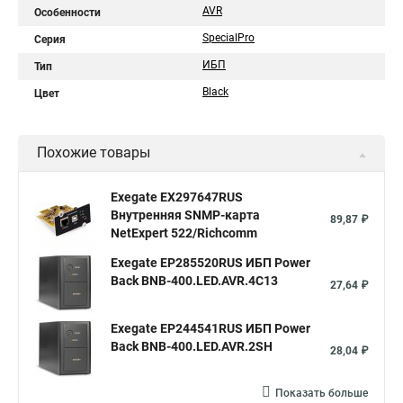
AVR
Особенности
SpecialPro
Серия
ИБП
Тип
Black
Цвет
Похожие товары
Exegate EX297647RUS
Внутренняя SNMP-карта
89,87 ₽
NetExpert 522/Richcomm
Exegate EP285520RUS ИБП Power
Back BNB-400.LED.AVR.4C13
27,64 ₽
Exegate EP244541RUS ИБП Power
Back BNB-400.LED.AVR.2SH
28,04 ₽
Показать больше