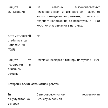
Защита и
От сетевых высокочастотных,
фильтрация
низкочастотных и импульсных помех, от
низкого входного напряжения, от высокого
входного напряжения, от перегрузки ИБП, от
короткого замыкания в нагрузке.
Автоматический
Да
стабилизатор
напряжения
(AVR)
Защита от
Отключение через 5 мин при нагрузке > 110%
перегрузки в
линейном
режиме
Батареи и время автономной работы
Тип
Свинцово-кислотная герметичная,
аккумуляторной
необслуживаемая
батареи