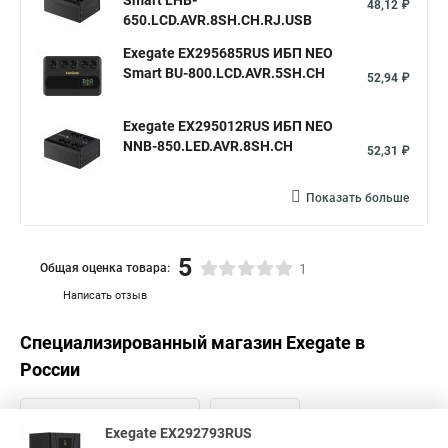
Smart LHB-
48,12 ₽
650.LCD.AVR.8SH.CH.RJ.USB
Exegate EX295685RUS ИБП NEO
Smart BU-800.LCD.AVR.5SH.CH
52,94 ₽
Exegate EX295012RUS ИБП NEO
NNB-850.LED.AVR.8SH.CH
52,31 ₽
Показать больше
5
Общая оценка товара:
1
Написать отзыв
Специализированный магазин
Exegate
в
России
Exegate EX292793RUS