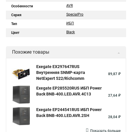
AVR
Особенности
SpecialPro
Серия
ИБП
Тип
Black
Цвет
Похожие товары
Exegate EX297647RUS
Внутренняя SNMP-карта
89,87 ₽
NetExpert 522/Richcomm
Exegate EP285520RUS ИБП Power
Back BNB-400.LED.AVR.4C13
27,64 ₽
Exegate EP244541RUS ИБП Power
Back BNB-400.LED.AVR.2SH
28,04 ₽
Показать больше