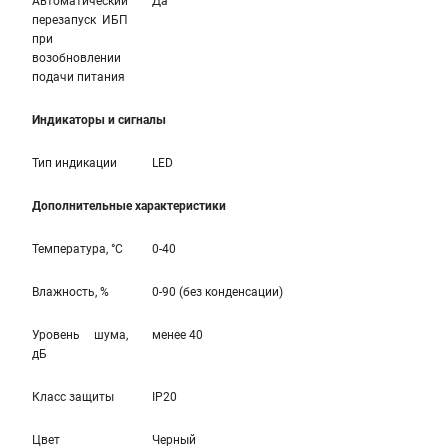
Автоматический
Да
перезапуск ИБП
при
возобновлении
подачи питания
Индикаторы и сигналы
Тип индикации
LED
Дополнительные характеристики
Температура, °С
0-40
Влажность, %
0-90 (без конденсации)
Уровень шума,
менее 40
дБ
Класс защиты
IP20
Цвет
Черный