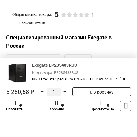
5
Общая оценка товара:
1
Написать отзыв
Специализированный магазин
Exegate
в
России
Exegate EP285483RUS
Код товара: EP285483RUS
ИБП ExeGate SpecialPro UNB-1000.LED.AVR.4SH.RJ (10...
5 280,68 ₽
–
+
В корзину
0
0
1
Сравнить
Корзина
Просмотрено
Каталог
Оплата
Доставка
Контакты
Войти