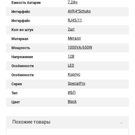
7.2Aч
Емкость батареи
AVR,4*Schuko
Интерфейс
RJ45/11
Интерфейс
2шт
Кол-во штук
Металл
Материал
1000VA/650W
Мощность
12В
Напряжение
LED
Особенности
Корпус
Особенности
SpecialPro
Серия
ИБП
Тип
Black
Цвет
Похожие товары