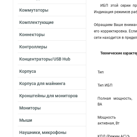
ИБП этой серии пр
Коммутаторы
Индикация режимов раб
Комплектующие
Обращаем Ваше внимани
его корректировка. Есл
Коннекторы
сети находится в преде
Контроллеры
Технические характ
Концентраторы/USB Hub
Корпуса
Тип
Корпуса для майнинга
Тип ИБП
Кронштейны для мониторов
Полная мощность,
ВА
Мониторы
Мощность
Мыши
активная, Вт
Наушники, микрофоны
КПД (Режим AC),%