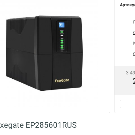
Артику
3 4
Exegate EP285601RUS