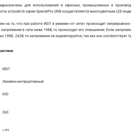
едназначены для использования в офисных, промышленных и производ
оты устройств серии SpecialPro UNB осуществляется многоцветным LED инд
е на то, что при работе ИБП в режиме «от сети» происходит непрерывное 
и напряжение в сети ниже 198В, то происходит его повышение. Если напряже
лах 198В…242В, то напряжение не корректируется, так как оно соответствует
еристики
ИБП
Линейно-интерактивный
650
360
> 95