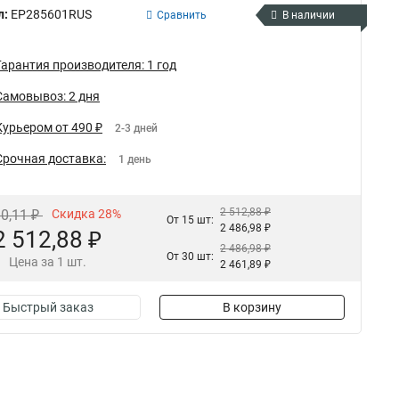
л:
EP285601RUS
Сравнить
В наличии
Гарантия производителя: 1 год
Самовывоз: 2 дня
Курьером от 490 ₽
2-3 дней
Срочная доставка:
1 день
2 512,88 ₽
90,11 ₽
Скидка 28%
От 15 шт:
2 486,98 ₽
2 512,88 ₽
2 486,98 ₽
От 30 шт:
Цена за 1 шт.
2 461,89 ₽
Быстрый заказ
В корзину