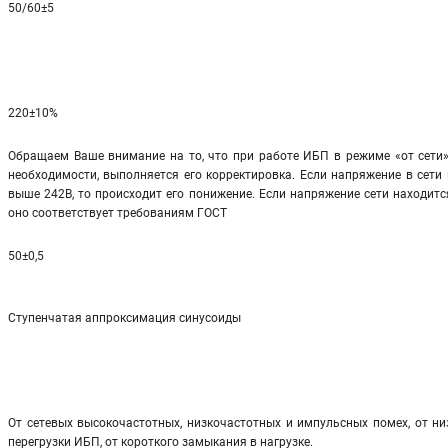
50/60±5
220±10%
Обращаем Ваше внимание на то, что при работе ИБП в режиме «от сети»
необходимости, выполняется его корректировка. Если напряжение в сети 
выше 242В, то происходит его понижение. Если напряжение сети находится
оно соответствует требованиям ГОСТ
50±0,5
Ступенчатая аппроксимация синусоиды
От сетевых высокочастотных, низкочастотных и импульсных помех, от ни
перегрузки ИБП, от короткого замыкания в нагрузке.