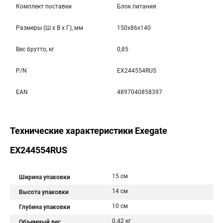
Комплект поставки
Блок питания
Размеры (Ш x В x Г), мм
150x86x140
Вес брутто, кг
0,85
P/N
EX244554RUS
EAN
4897040858397
Технические характеристики Exegate
EX244554RUS
15 см
Ширина упаковки
14 см
Высота упаковки
10 см
Глубина упаковки
0.42 кг
Объемный вес