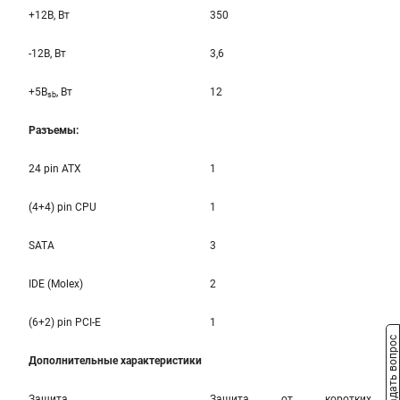
+12B, Вт
350
-12B, Вт
3,6
+5B
, Вт
12
sb
Разъемы:
24 pin ATX
1
(4+4) pin CPU
1
SATA
3
IDE (Molex)
2
(6+2) pin PCI-E
1
Задать вопрос
Дополнительные характеристики
Защита
Защита от коротких