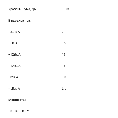
Уровень шума, Дб
30-35
Выходной ток:
+3.3B, А
21
+5B, А
15
+12B
, A
16
1
+12B
, A
16
2
-12B, A
0,3
+5B
, A
2,5
sb
Мощность:
+3.3B&+5B, Вт
103