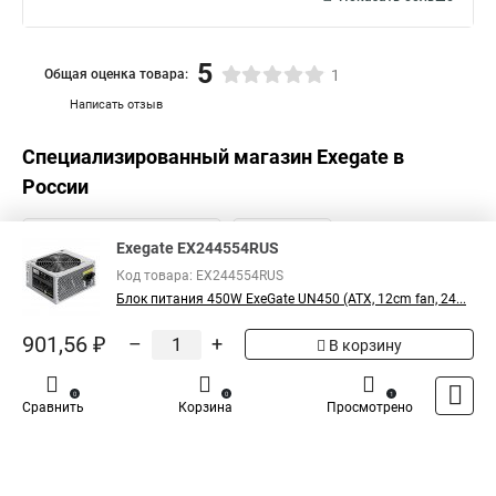
5
Общая оценка товара:
1
Написать отзыв
Специализированный магазин
Exegate
в
России
Exegate EX244554RUS
Код товара: EX244554RUS
Блок питания 450W ExeGate UN450 (ATX, 12cm fan, 24...
901,56 ₽
–
+
В корзину
0
0
1
Сравнить
Корзина
Просмотрено
Каталог
Оплата
Доставка
Контакты
Войти