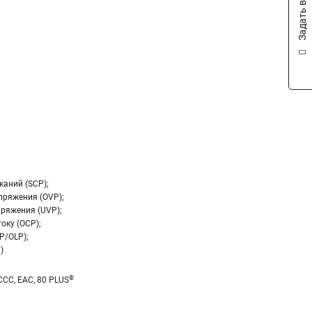
Задать вопрос
каний (SCP);
пряжения (OVP);
ряжения (UVP);
оку (OCP);
P/OLP);
)
®
 CCC, EAC, 80 PLUS