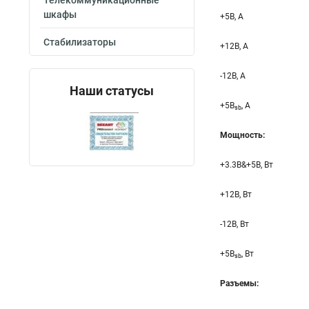
Телекоммуникационные
шкафы
+5B, А
Стабилизаторы
+12B, A
-12B, A
Наши статусы
+5B
, A
sb
Мощность:
+3.3B&+5B, Вт
+12B, Вт
-12B, Вт
+5B
, Вт
sb
Разъемы: