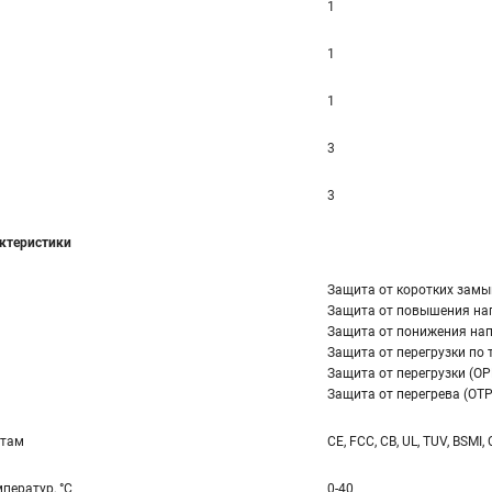
1
1
1
3
3
ктеристики
Защита от коротких замы
Защита от повышения на
Защита от понижения нап
Защита от перегрузки по т
Защита от перегрузки (OP
Защита от перегрева (OTP
ртам
CE, FCC, CB, UL, TUV, BSMI,
ператур, °С
0-40