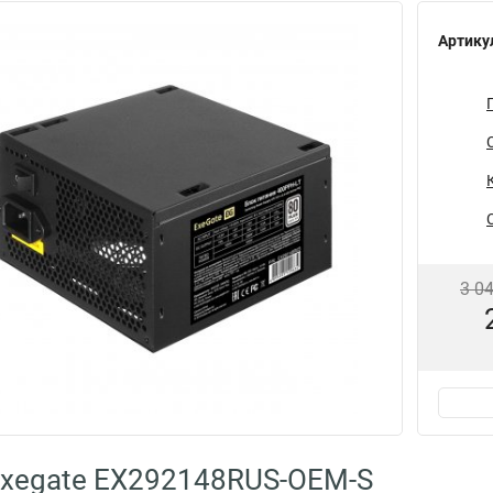
Артику
3 0
Exegate EX292148RUS-OEM-S