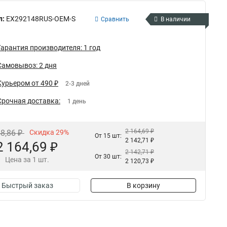
л:
EX292148RUS-OEM-S
Сравнить
В наличии
Гарантия производителя: 1 год
Самовывоз: 2 дня
Курьером от 490 ₽
2-3 дней
Срочная доставка:
1 день
2 164,69 ₽
48,86 ₽
Скидка 29%
От 15 шт:
2 142,71 ₽
2 164,69 ₽
2 142,71 ₽
От 30 шт:
Цена за 1 шт.
2 120,73 ₽
Быстрый заказ
В корзину