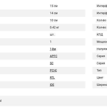
15 см
Интерф
14 см
Интерф
10 см
Кол-во
0.42 кг
Кол-во
шт.
КПД
1
Мощно
1,8м
Напряж
APFC
Серия
SC
Серия
PCI-E
Тип
RTL
Цвет
IDE
Ширин
ы