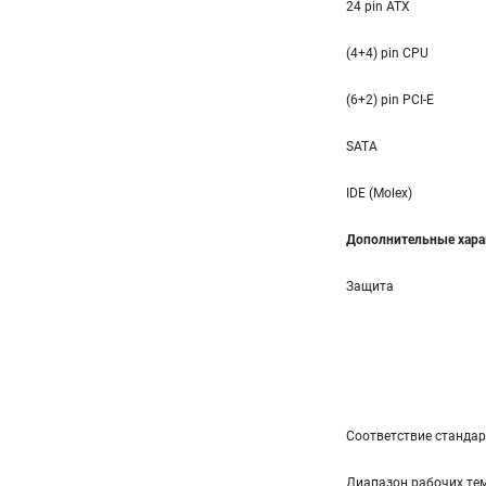
24 pin ATX
(4+4) pin CPU
(6+2) pin PCI-E
SATA
IDE (Molex)
Дополнительные хара
Защита
Соответствие станда
Диапазон рабочих тем