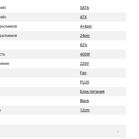
ейс
SATA
ейс
ATX
 разъемов
4+4pin
 разъемов
24pin
82%
сть
400W
ение
220V
Fan
PLUS
Блок питания
Black
а
12cm