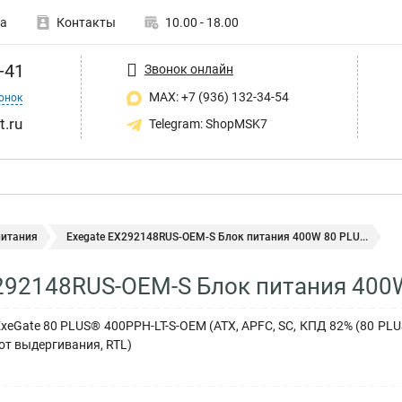
а
Контакты
10.00 - 18.00
-41
Звонок онлайн
MAX: +7 (936) 132-34-54
онок
t.ru
Telegram: ShopMSK7
питания
Exegate EX292148RUS-OEM-S Блок питания 400W 80 PLU...
292148RUS-OEM-S Блок питания 400
eGate 80 PLUS® 400PPH-LT-S-OEM (ATX, APFC, SC, КПД 82% (80 PLUS), 1
от выдергивания, RTL)