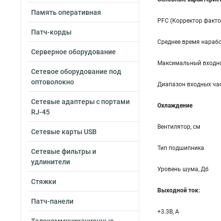
Память оперативная
PFC (Корректор факт
Патч-корды
Среднее время нарабо
Серверное оборудование
Максимальный входно
Сетевое оборудование под
оптоволокно
Диапазон входных час
Сетевые адаптеры с портами
Охлаждение
RJ-45
Вентилятор, см
Сетевые карты USB
Тип подшипника
Сетевые фильтры и
удлинители
Уровень шума, Дб
Стяжки
Выходной ток:
Патч-панели
+3.3B, А