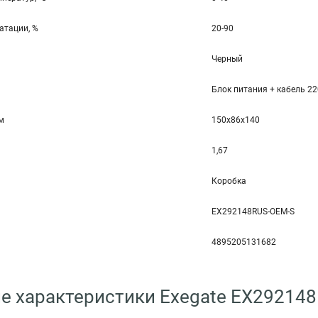
атации, %
20-90
Черный
Блок питания + кабель 2
мм
150x86x140
1,67
Коробка
EX292148RUS-OEM-S
4895205131682
е характеристики Exegate EX29214