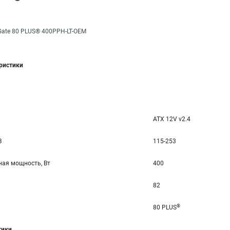
Gate 80 PLUS® 400PPH-LT-OEM
еристики
ATX 12V v2.4
В
115-253
ая мощность, Вт
400
82
®
80 PLUS
тики