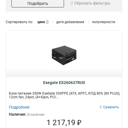
Сбросить фильтры
Подобрать
Box
42
PLUS
Длина
Напряжение
163
Fan
396
1,2м
220V
1
221
Сортировать по:
цене
дате добавления
популярности
1,8м
221
Ширина
Цвет
12cm
RGB
274
5
9cm
Silver
2
6
4cm
GOLD
10
7
14cm
Bronze
30
27
8cm
Black
80
253
Интерфейс
КПД
Exegate EX260637RUS
ATX
85%
377
1
SATA
88%
396
5
Блок питания 350W ExeGate 350PPE (ATX, APFC, КПД 80% (80 PLUS),
12cm fan, 24pin, (4+4)pin, PCI-...
ATX3.0
87%
5
6
FDD
90%
7
7
Подробнее
Сравнить
ITX
89%
10
21
Наличие:
В наличии
SFX
82%
Мощность
12
48
1 217,19 ₽
IDE
80%
396
75
250W
2