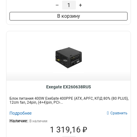
PPFC
–
+
27
200W
2
RTL
66
300W
4
В корзину
PC
87
1200W
8
PCI-E
339
900W
13
SC
134
1000W
15
APFC
163
850W
22
750W
25
350W
27
700W
29
600W
32
550W
32
650W
33
Exegate EX260638RUS
800W
34
Блок питания 400W ExeGate 400PPE (ATX, APFC, КПД 80% (80 PLUS),
500W
39
12cm fan, 24pin, (4+4)pin, PCI-...
400W
39
Подробнее
Сравнить
450W
40
Наличие:
В наличии
1 319,16 ₽