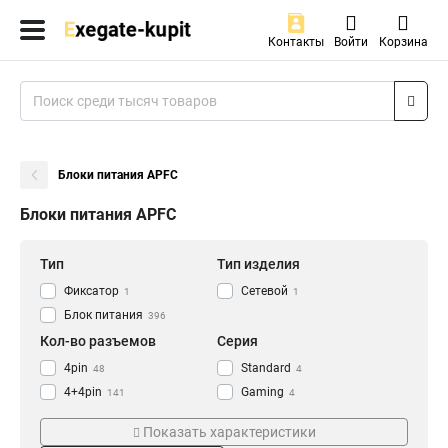
Контакты
Войти
Корзина
Блоки питания APFC
Блоки питания APFC
Тип
Тип изделия
Фиксатор
Сетевой
1
1
Блок питания
396
Кол-во разъемов
Серия
4pin
Standard
48
4
4+4pin
Gaming
141
4
2x4+4pin
Flex
207
10
Показать характеристики
24pin
Management
396
31