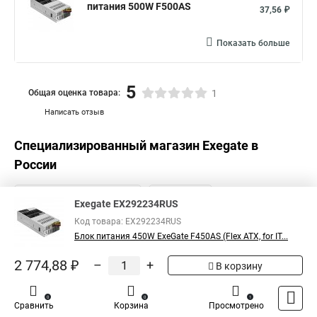
питания 500W F500AS
37,56 ₽
Показать больше
5
Общая оценка товара:
1
Написать отзыв
Специализированный магазин
Exegate
в
России
Exegate EX292234RUS
Код товара: EX292234RUS
Блок питания 450W ExeGate F450AS (Flex ATX, for IT...
2 774,88 ₽
–
+
В корзину
0
0
1
Сравнить
Корзина
Просмотрено