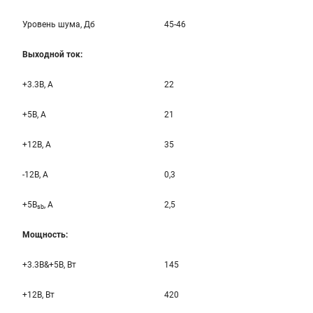
Уровень шума, Дб
45-46
Выходной ток:
+3.3B, А
22
+5B, А
21
+12B, A
35
-12B, A
0,3
+5B
, A
2,5
sb
Мощность:
+3.3B&+5B, Вт
145
+12B, Вт
420