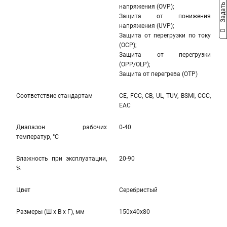
Задать вопрос
напряжения (OVP);
Защита от понижения
напряжения (UVP);
Защита от перегрузки по току
(OCP);
Защита от перегрузки
(OPP/OLP);
Защита от перегрева (OTP)
Соответствие стандартам
CE, FCC, CB, UL, TUV, BSMI, CCC,
EAC
Диапазон рабочих
0-40
температур, °С
Влажность при эксплуатации,
20-90
%
Цвет
Серебристый
Размеры (Ш x В x Г), мм
150x40x80