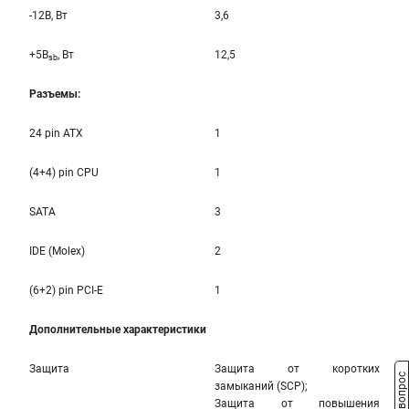
-12B, Вт
3,6
+5B
, Вт
12,5
sb
Разъемы:
24 pin ATX
1
(4+4) pin CPU
1
SATA
3
IDE (Molex)
2
(6+2) pin PCI-E
1
Дополнительные характеристики
Защита
Защита от коротких
замыканий (SCP);
Защита от повышения