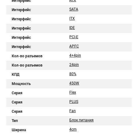
ATX
Интерфейс
SATA
Интерфейс
ITX
Интерфейс
IDE
Интерфейс
PCI-E
Интерфейс
APFC
Интерфейс
4+4pin
Кол-во разъемов
24pin
Кол-во разъемов
80%
КПД
450W
Мощность
Flex
Серия
PLUS
Серия
Fan
Серия
Блок питания
Тип
4cm
Ширина