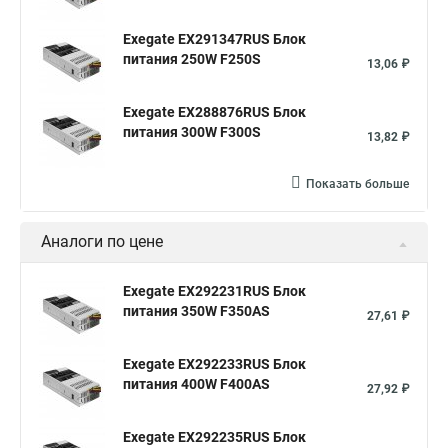
Exegate EX291347RUS Блок
питания 250W F250S
13,06 ₽
Exegate EX288876RUS Блок
питания 300W F300S
13,82 ₽
Показать больше
Аналоги по цене
Exegate EX292231RUS Блок
питания 350W F350AS
27,61 ₽
Exegate EX292233RUS Блок
питания 400W F400AS
27,92 ₽
Exegate EX292235RUS Блок