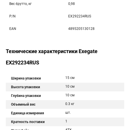
Вес брутто, кг
0,98
P/N
EX292234RUS
EAN
4895205130128
Технические характеристики Exegate
EX292234RUS
15 см
Ширина упаковки
10 см
Высота упаковки
10 см
Глубина упаковки
0.3 кг
Объемный вес
шт.
Единица измерения
1
Кратность поставки