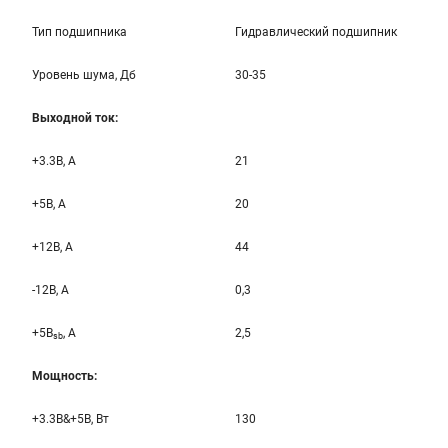
Тип подшипника
Гидравлический подшипник
Уровень шума, Дб
30-35
Выходной ток:
+3.3B, А
21
+5B, А
20
+12B, A
44
-12B, A
0,3
+5B
, A
2,5
sb
Мощность:
+3.3B&+5B, Вт
130