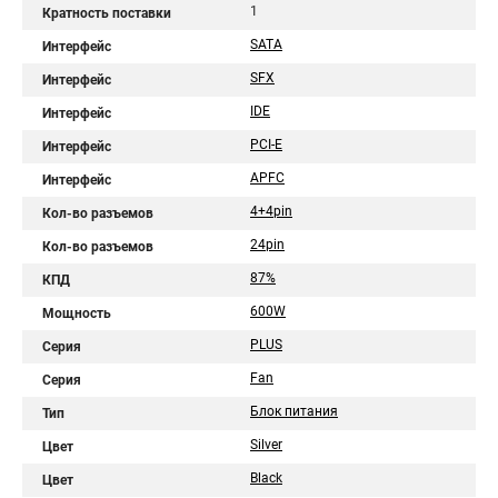
1
Кратность поставки
SATA
Интерфейс
SFX
Интерфейс
IDE
Интерфейс
PCI-E
Интерфейс
APFC
Интерфейс
4+4pin
Кол-во разъемов
24pin
Кол-во разъемов
87%
КПД
600W
Мощность
PLUS
Серия
Fan
Серия
Блок питания
Тип
Silver
Цвет
Black
Цвет