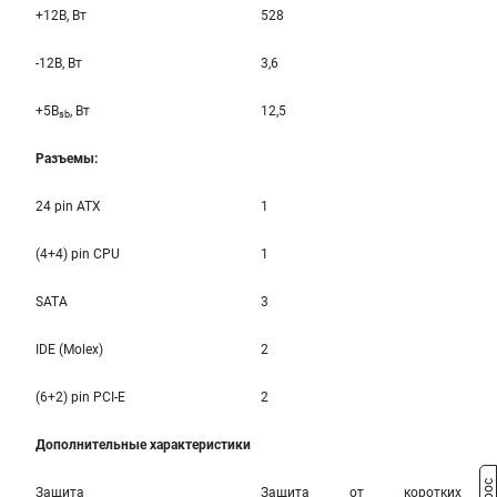
+12B, Вт
528
-12B, Вт
3,6
+5B
, Вт
12,5
sb
Разъемы:
24 pin ATX
1
(4+4) pin CPU
1
SATA
3
IDE (Molex)
2
(6+2) pin PCI-E
2
Дополнительные характеристики
Защита
Защита от коротких