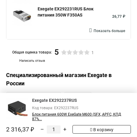
Exegate EX292231RUS Блок
питания 350W F350AS
26,77 ₽
Показать больше
5
Общая оценка товара:
1
Написать отзыв
Специализированный магазин
Exegate
в
России
Exegate EX292237RUS
Код товара: EX292237RUS
Блок питания 600W ExeGate M600 (SFX, APFC, КПД
87%...
2 316,37 ₽
–
+
В корзину