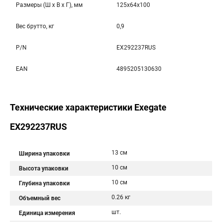
Размеры (Ш x В x Г), мм
125x64x100
Вес брутто, кг
0,9
P/N
EX292237RUS
EAN
4895205130630
Технические характеристики Exegate
EX292237RUS
13 см
Ширина упаковки
10 см
Высота упаковки
10 см
Глубина упаковки
0.26 кг
Объемный вес
шт.
Единица измерения