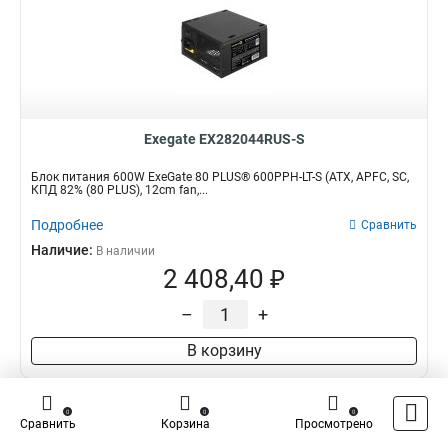
Exegate EX282044RUS-S
Блок питания 600W ExeGate 80 PLUS® 600PPH-LT-S (ATX, APFC, SC,
КПД 82% (80 PLUS), 12cm fan,...
Подробнее
Сравнить
Наличие:
В наличии
2 408,40 ₽
–
+
В корзину
Товар снятый с производства
0
0
0
Сравнить
Корзина
Просмотрено