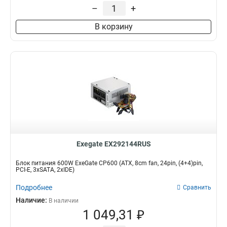
PPFC
–
+
27
200W
2
RTL
66
300W
4
В корзину
PC
87
1200W
8
PCI-E
339
900W
13
SC
134
1000W
15
APFC
163
850W
22
750W
25
350W
27
700W
29
600W
32
550W
32
650W
33
Exegate EX292144RUS
800W
34
Блок питания 600W ExeGate CP600 (ATX, 8cm fan, 24pin, (4+4)pin,
500W
39
PCI-E, 3xSATA, 2xIDE)
400W
39
Подробнее
Сравнить
450W
40
Наличие:
В наличии
1 049,31 ₽