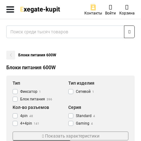
Контакты
Войти
Корзина
Блоки питания 600W
Блоки питания 600W
Тип
Тип изделия
Фиксатор
Сетевой
1
1
Блок питания
396
Кол-во разъемов
Серия
4pin
Standard
48
4
4+4pin
Gaming
141
4
2x4+4pin
Flex
207
10
Показать характеристики
24pin
Management
396
31