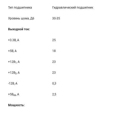
Тип подшипника
Гидравлический подшипник
Уровень шума, Дб
30-35
Выходной ток:
+3.3B, А
25
+5B, А
18
+12B
, A
23
1
+12B
, A
23
2
-12B, A
0,3
+5B
, A
2,5
sb
Мощность: