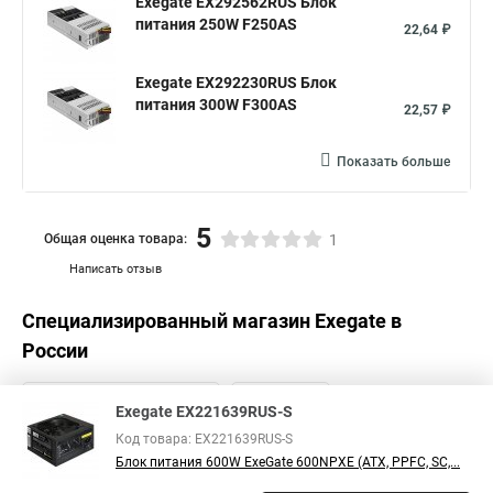
Exegate EX292562RUS Блок
питания 250W F250AS
22,64 ₽
Exegate EX292230RUS Блок
питания 300W F300AS
22,57 ₽
Показать больше
5
Общая оценка товара:
1
Написать отзыв
Специализированный магазин
Exegate
в
России
Exegate EX221639RUS-S
Код товара: EX221639RUS-S
Блок питания 600W ExeGate 600NPXE (ATX, PPFC, SC,...