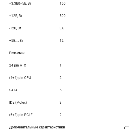
+3.3B&+5B, Вт
150
+12B, Вт
500
-12B, Вт
3,6
+5B
, Вт
12
sb
Разъемы:
24 pin ATX
1
(4+4) pin CPU
2
SATA
5
IDE (Molex)
3
(6+2) pin PCI-E
2
Дополнительные характеристики