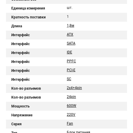
шт.
Единица измерения
1
Кратность поставки
1,8м
Длина
ATX
Интерфейс
SATA
Интерфейс
IDE
Интерфейс
PPFC
Интерфейс
PCI-E
Интерфейс
SC
Интерфейс
2x4+4pin
Кол-во разъемов
24pin
Кол-во разъемов
600W
Мощность
220V
Напряжение
Fan
Серия
Блок питания