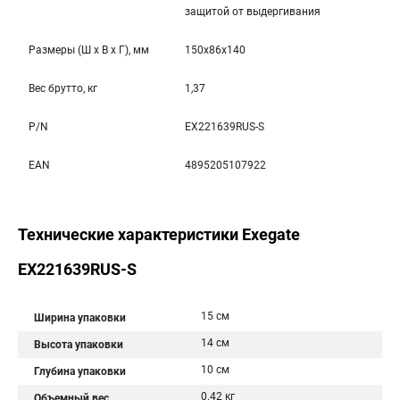
защитой от выдергивания
Размеры (Ш x В x Г), мм
150x86x140
Вес брутто, кг
1,37
P/N
EX221639RUS-S
EAN
4895205107922
Технические характеристики Exegate
EX221639RUS-S
15 см
Ширина упаковки
14 см
Высота упаковки
10 см
Глубина упаковки
0.42 кг
Объемный вес