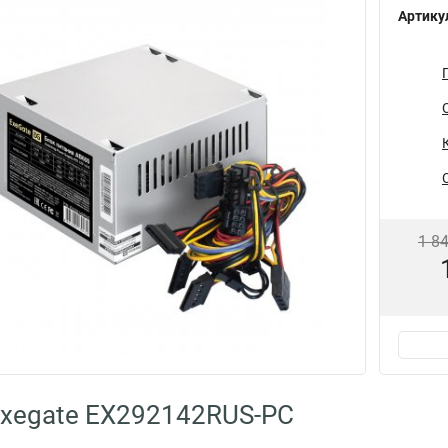
Артику
1 8
xegate EX292142RUS-PC