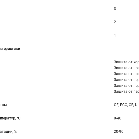
3
2
1
ктеристики
Защита от ко
Защита от по
Защита от по
Защита от пер
Защита от пер
Защита от пер
ртам
CE, FCC, CB, U
ператур, °С
0-40
атации, %
20-90