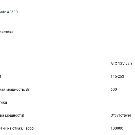
Gate AB600
еристики
ATX 12V v2.3
В
115-253
ая мощность, Вт
600
тики
ора мощности)
Отсутствует
тки на отказ, часов
100000