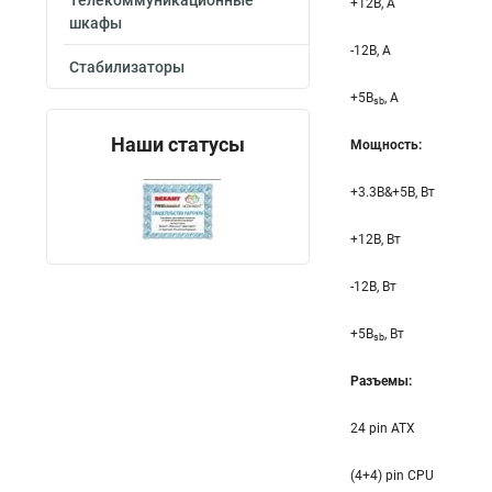
Телекоммуникационные
+12B, A
шкафы
-12B, A
Стабилизаторы
+5B
, A
sb
Наши статусы
Мощность:
+3.3B&+5B, Вт
+12B, Вт
-12B, Вт
+5B
, Вт
sb
Разъемы:
24 pin ATX
(4+4) pin CPU