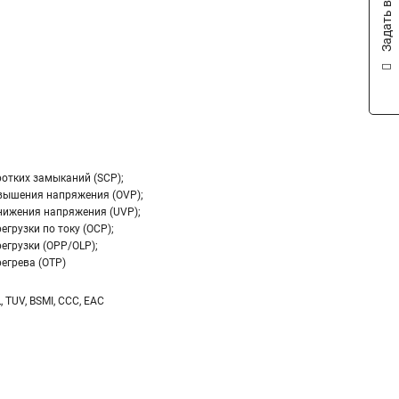
Задать вопрос
ротких замыканий (SCP);
вышения напряжения (OVP);
нижения напряжения (UVP);
егрузки по току (OCP);
егрузки (OPP/OLP);
егрева (OTP)
L, TUV, BSMI, CCC, EAC