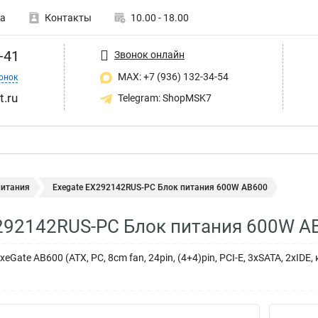
а
Контакты
10.00 - 18.00
-41
Звонок онлайн
MAX: +7 (936) 132-34-54
онок
t.ru
Telegram: ShopMSK7
питания
Exegate EX292142RUS-PC Блок питания 600W AB600
292142RUS-PC Блок питания 600W A
Gate AB600 (ATX, PC, 8cm fan, 24pin, (4+4)pin, PCI-E, 3xSATA, 2xIDE