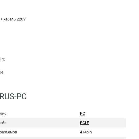
 + кабель 220V
-PC
44
2RUS-PC
ейс
PC
ейс
PCI-E
 разъемов
4+4pin