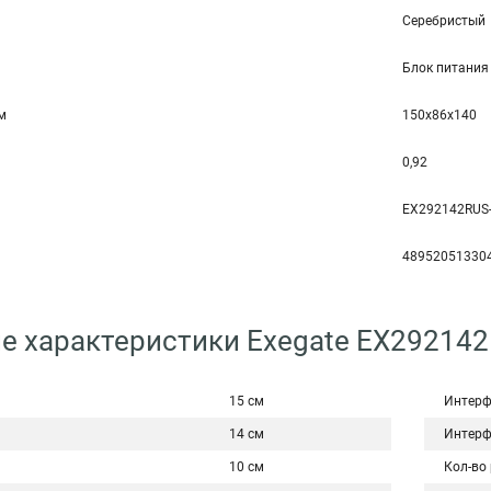
Серебристый
Блок питания
мм
150x86x140
0,92
EX292142RUS
48952051330
е характеристики Exegate EX29214
15 см
Интерф
14 см
Интерф
10 см
Кол-во