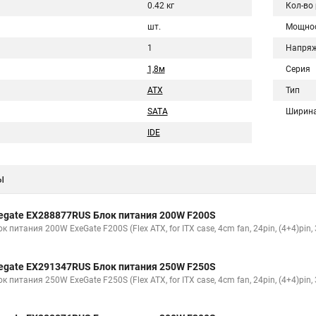
0.42 кг
Кол-во
шт.
Мощно
1
Напряж
1,8м
Серия
ATX
Тип
SATA
Ширин
IDE
ы
egate EX288877RUS Блок питания 200W F200S
к питания 200W ExeGate F200S (Flex ATX, for ITX case, 4cm fan, 24pin, (4+4)pin,
egate EX291347RUS Блок питания 250W F250S
к питания 250W ExeGate F250S (Flex ATX, for ITX case, 4cm fan, 24pin, (4+4)pin,