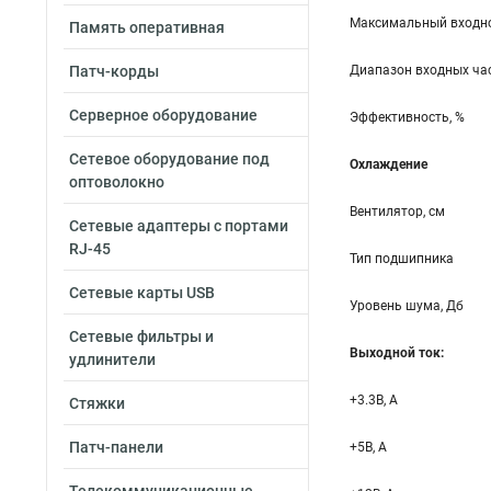
Максимальный входно
Память оперативная
Патч-корды
Диапазон входных час
Серверное оборудование
Эффективность, %
Сетевое оборудование под
Охлаждение
оптоволокно
Вентилятор, см
Сетевые адаптеры с портами
RJ-45
Тип подшипника
Сетевые карты USB
Уровень шума, Дб
Сетевые фильтры и
Выходной ток:
удлинители
+3.3B, А
Стяжки
Патч-панели
+5B, А