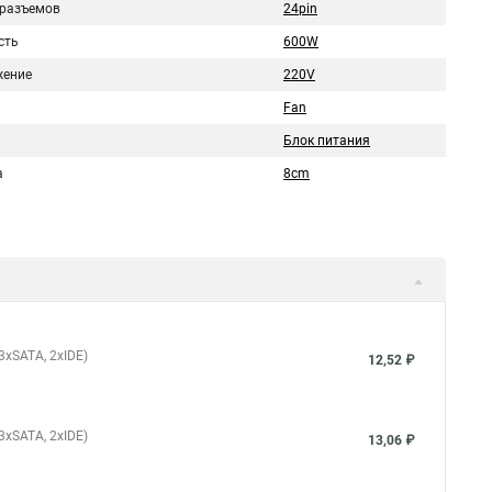
 разъемов
24pin
сть
600W
ение
220V
Fan
Блок питания
а
8cm
 3xSATA, 2xIDE)
12,52 ₽
 3xSATA, 2xIDE)
13,06 ₽