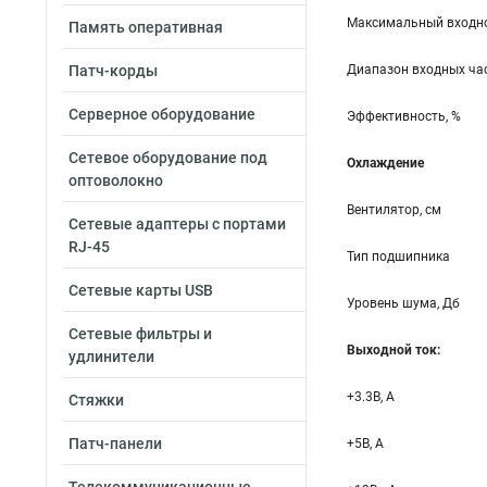
Максимальный входно
Память оперативная
Патч-корды
Диапазон входных час
Серверное оборудование
Эффективность, %
Сетевое оборудование под
Охлаждение
оптоволокно
Вентилятор, см
Сетевые адаптеры с портами
RJ-45
Тип подшипника
Сетевые карты USB
Уровень шума, Дб
Сетевые фильтры и
Выходной ток:
удлинители
+3.3B, А
Стяжки
Патч-панели
+5B, А