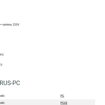
 + кабель 220V
-PC
72
6RUS-PC
ейс
PC
ейс
PCI-E