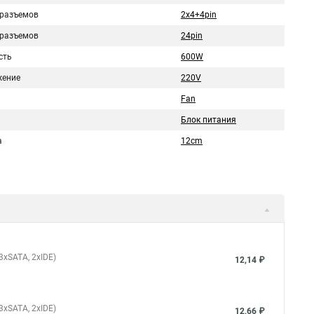
 разъемов
2x4+4pin
 разъемов
24pin
сть
600W
ение
220V
Fan
Блок питания
а
12cm
 3xSATA, 2xIDE)
12,14 ₽
 3xSATA, 2xIDE)
12,66 ₽