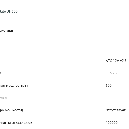
Gate UN600
еристики
ATX 12V v2.3
В
115-253
ая мощность, Вт
600
тики
ора мощности)
Отсутствует
тки на отказ, часов
100000