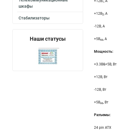
Телекоммуникационные
+12B
, A
1
шкафы
+12B
, A
2
Стабилизаторы
-12B, A
Наши статусы
+5B
, A
sb
Мощность:
+3.3B&+5B, Вт
+12B, Вт
-12B, Вт
+5B
, Вт
sb
Разъемы:
24 pin ATX