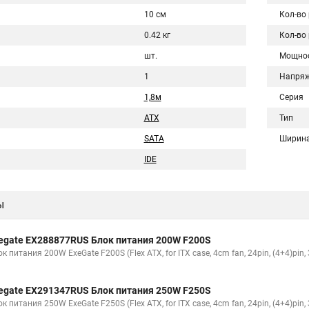
10 см
Кол-во
0.42 кг
Кол-во
шт.
Мощно
1
Напряж
1,8м
Серия
ATX
Тип
SATA
Ширин
IDE
ы
egate EX288877RUS Блок питания 200W F200S
к питания 200W ExeGate F200S (Flex ATX, for ITX case, 4cm fan, 24pin, (4+4)pin,
egate EX291347RUS Блок питания 250W F250S
к питания 250W ExeGate F250S (Flex ATX, for ITX case, 4cm fan, 24pin, (4+4)pin,