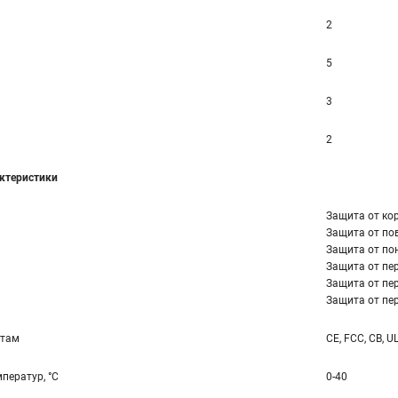
2
5
3
2
ктеристики
Защита от ко
Защита от по
Защита от по
Защита от пер
Защита от пер
Защита от пер
ртам
CE, FCC, CB, U
ператур, °С
0-40