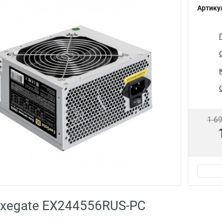
Артику
1 6
xegate EX244556RUS-PC