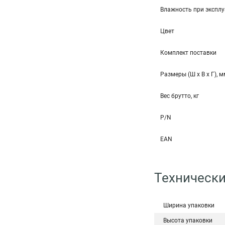
Влажность при эксплу
Цвет
Комплект поставки
Размеры (Ш x В x Г), 
Вес брутто, кг
P/N
EAN
Технически
Ширина упаковки
Высота упаковки