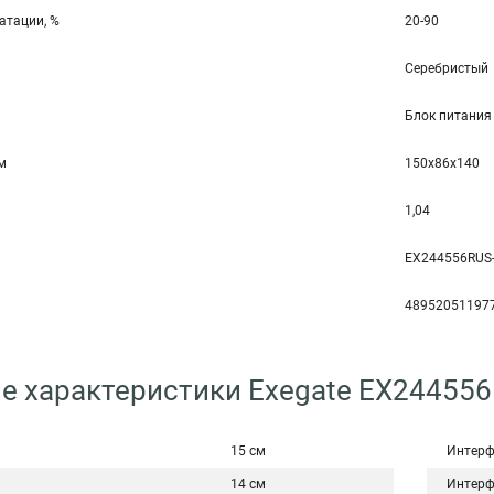
атации, %
20-90
Серебристый
Блок питания
мм
150x86x140
1,04
EX244556RUS
48952051197
е характеристики Exegate EX24455
15 см
Интерф
14 см
Интерф