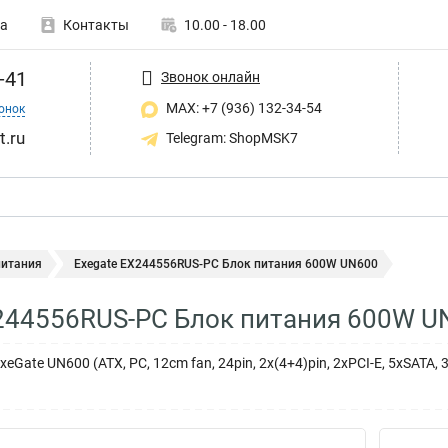
а
Контакты
10.00 - 18.00
-41
Звонок онлайн
MAX: +7 (936) 132-34-54
онок
t.ru
Telegram: ShopMSK7
питания
Exegate EX244556RUS-PC Блок питания 600W UN600
244556RUS-PC Блок питания 600W U
Gate UN600 (ATX, PC, 12cm fan, 24pin, 2x(4+4)pin, 2xPCI-E, 5xSATA, 