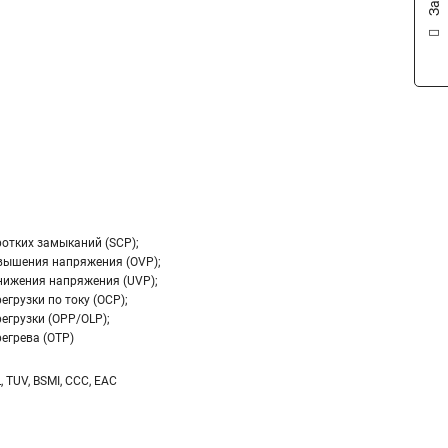
ротких замыканий (SCP);
вышения напряжения (OVP);
нижения напряжения (UVP);
егрузки по току (OCP);
егрузки (OPP/OLP);
егрева (OTP)
L, TUV, BSMI, CCC, EAC