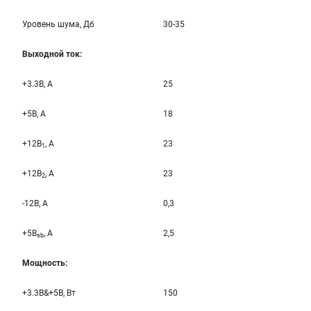
Уровень шума, Дб
30-35
Выходной ток:
+3.3B, А
25
+5B, А
18
+12B
, A
23
1
+12B
, A
23
2
-12B, A
0,3
+5B
, A
2,5
sb
Мощность:
+3.3B&+5B, Вт
150