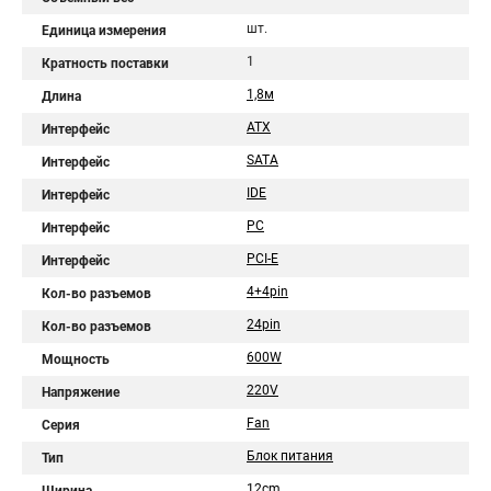
шт.
Единица измерения
1
Кратность поставки
1,8м
Длина
ATX
Интерфейс
SATA
Интерфейс
IDE
Интерфейс
PC
Интерфейс
PCI-E
Интерфейс
4+4pin
Кол-во разъемов
24pin
Кол-во разъемов
600W
Мощность
220V
Напряжение
Fan
Серия
Блок питания
Тип
12cm