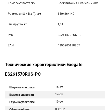
Комплект поставки
Блок питания + кабель 220V
Размеры (Ш x В x Г), мм
150x86x140
Вес брутто, кг
1,01
P/N
ES261570RUS-PC
EAN
4895205118867
Технические характеристики Exegate
ES261570RUS-PC
15 см
Ширина упаковки
14 см
Высота упаковки
10 см
Глубина упаковки
0.42 кг
Объемный вес