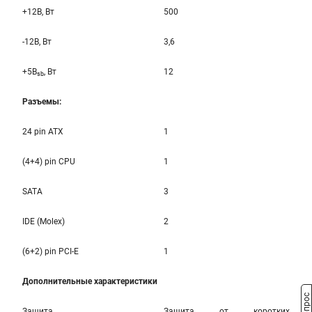
+12B, Вт
500
-12B, Вт
3,6
+5B
, Вт
12
sb
Разъемы:
24 pin ATX
1
(4+4) pin CPU
1
SATA
3
IDE (Molex)
2
(6+2) pin PCI-E
1
Дополнительные характеристики
Защита
Защита от коротких