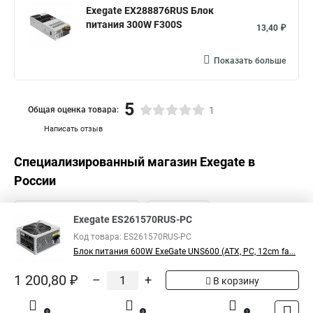
Exegate EX288876RUS Блок
питания 300W F300S
13,40 ₽
Показать больше
5
Общая оценка товара:
1
Написать отзыв
Специализированный магазин
Exegate
в
России
Exegate ES261570RUS-PC
Код товара: ES261570RUS-PC
Блок питания 600W ExeGate UNS600 (ATX, PC, 12cm fa...
1 200,80 ₽
–
+
В корзину
0
0
1