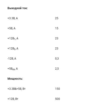
Выходной ток:
+3.3B, А
25
+5B, А
15
+12B
, A
23
1
+12B
, A
23
2
-12B, A
0,3
+5B
, A
2,5
sb
Мощность:
+3.3B&+5B, Вт
150
+12B, Вт
500