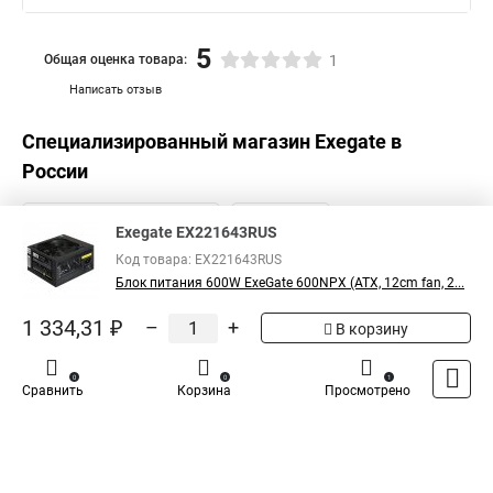
5
Общая оценка товара:
1
Написать отзыв
Специализированный магазин
Exegate
в
России
Exegate EX221643RUS
Код товара: EX221643RUS
Блок питания 600W ExeGate 600NPX (ATX, 12cm fan, 2...
1 334,31 ₽
–
+
В корзину
0
0
1
Сравнить
Корзина
Просмотрено
Каталог
Оплата
Доставка
Контакты
Войти