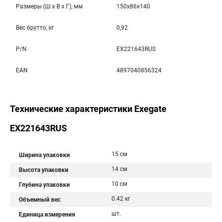
Размеры (Ш x В x Г), мм
150x86x140
Вес брутто, кг
0,92
P/N
EX221643RUS
EAN
4897040856324
Технические характеристики Exegate
EX221643RUS
15 см
Ширина упаковки
14 см
Высота упаковки
10 см
Глубина упаковки
0.42 кг
Объемный вес
шт.
Единица измерения