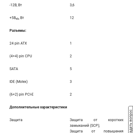
-12B, Вт
3,6
+5B
, Вт
12
sb
Разъемы:
24 pin ATX
1
(4+4) pin CPU
2
SATA
5
IDE (Molex)
3
(6+2) pin PCI-E
2
Дополнительные характеристики
Задать вопрос
Защита
Защита от коротких
замыканий (SCP);
Защита от повышения