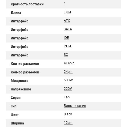
1
Кратность поставки
1,8м
Длина
ATX
Интерфейс
SATA
Интерфейс
IDE
Интерфейс
PCI-E
Интерфейс
SC
Интерфейс
4+4pin
Кол-во разъемов
24pin
Кол-во разъемов
600W
Мощность
220V
Напряжение
Fan
Серия
Блок питания
Тип
Black
Цвет
12cm
Ширина