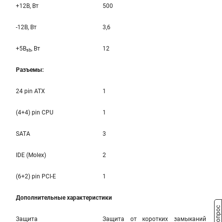
+12B, Вт
500
-12B, Вт
3,6
+5B
, Вт
12
sb
Разъемы:
24 pin ATX
1
(4+4) pin CPU
1
SATA
3
IDE (Molex)
2
(6+2) pin PCI-E
1
Дополнительные характеристики
Защита
Защита от коротких замыканий