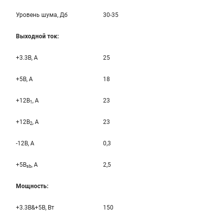
Уровень шума, Дб
30-35
Выходной ток:
+3.3B, А
25
+5B, А
18
+12B
, A
23
1
+12B
, A
23
2
-12B, A
0,3
+5B
, A
2,5
sb
Мощность:
+3.3B&+5B, Вт
150