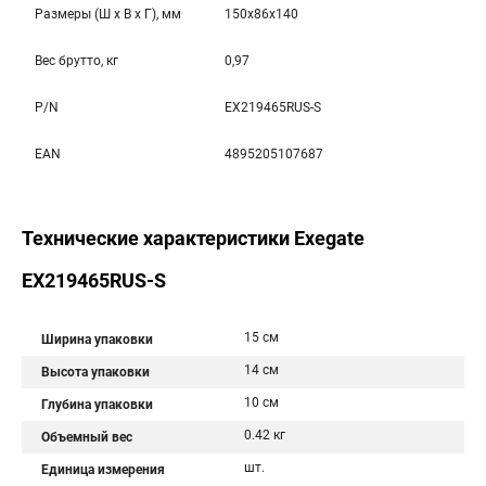
Размеры (Ш x В x Г), мм
150x86x140
Вес брутто, кг
0,97
P/N
EX219465RUS-S
EAN
4895205107687
Технические характеристики Exegate
EX219465RUS-S
15 см
Ширина упаковки
14 см
Высота упаковки
10 см
Глубина упаковки
0.42 кг
Объемный вес
шт.
Единица измерения