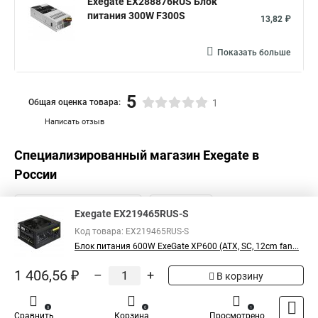
Exegate EX288876RUS Блок
питания 300W F300S
13,82 ₽
Показать больше
5
Общая оценка товара:
1
Написать отзыв
Специализированный магазин
Exegate
в
России
Exegate EX219465RUS-S
Код товара: EX219465RUS-S
Блок питания 600W ExeGate XP600 (ATX, SC, 12cm fan...
1 406,56 ₽
–
+
В корзину
0
0
1
Сравнить
Корзина
Просмотрено