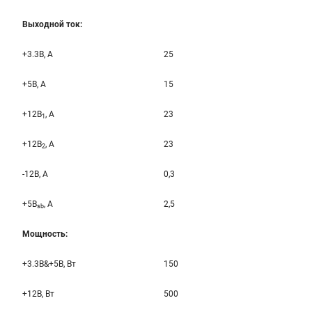
Выходной ток:
+3.3B, А
25
+5B, А
15
+12B
, A
23
1
+12B
, A
23
2
-12B, A
0,3
+5B
, A
2,5
sb
Мощность:
+3.3B&+5B, Вт
150
+12B, Вт
500