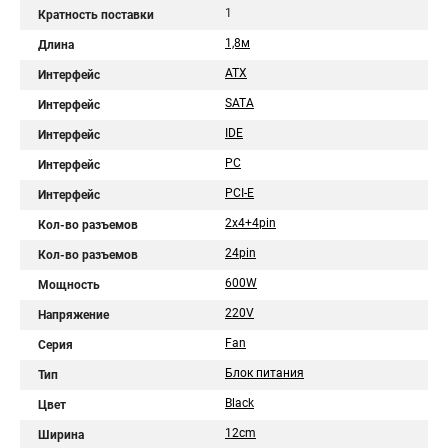
1
Кратность поставки
1,8м
Длина
ATX
Интерфейс
SATA
Интерфейс
IDE
Интерфейс
PC
Интерфейс
PCI-E
Интерфейс
2x4+4pin
Кол-во разъемов
24pin
Кол-во разъемов
600W
Мощность
220V
Напряжение
Fan
Серия
Блок питания
Тип
Black
Цвет
12cm
Ширина