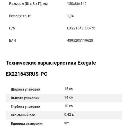
Размеры (Ш x В x Г), мм
150x86x140
Вес брутто, кг
1,04
P/N
EX221643RUS-PC
EAN
4895205119628
Технические характеристики Exegate
EX221643RUS-PC
15 см
Ширина упаковки
14 см
Высота упаковки
10 см
Глубина упаковки
0.42 кг
Объемный вес
шт.
Единица измерения