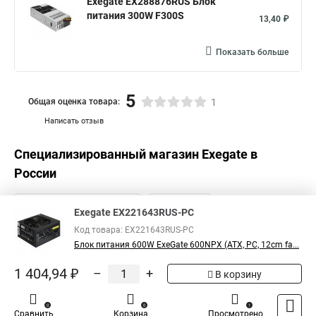
Exegate EX288876RUS Блок
питания 300W F300S
13,40 ₽
Показать больше
5
Общая оценка товара:
1
Написать отзыв
Специализированный магазин
Exegate
в
России
Exegate EX221643RUS-PC
Код товара: EX221643RUS-PC
Блок питания 600W ExeGate 600NPX (ATX, PC, 12cm fa...
1 404,94 ₽
–
+
В корзину
0
0
1
Сравнить
Корзина
Просмотрено