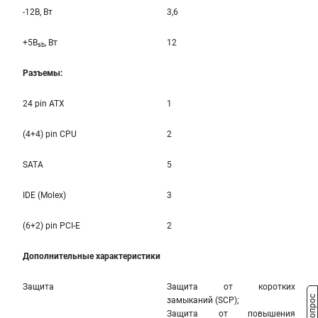
-12B, Вт
3,6
+5B
, Вт
12
sb
Разъемы:
24 pin ATX
1
(4+4) pin CPU
2
SATA
5
IDE (Molex)
3
(6+2) pin PCI-E
2
Дополнительные характеристики
Защита
Защита от коротких
замыканий (SCP);
Защита от повышения