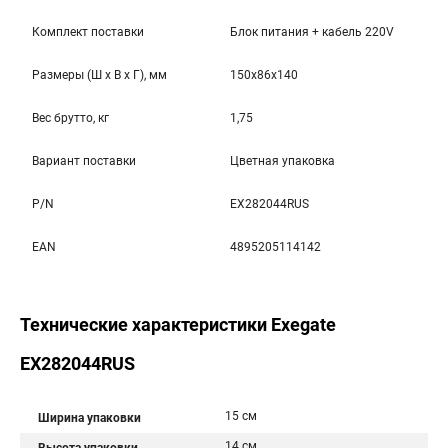
Комплект поставки
Блок питания + кабель 220V
Размеры (Ш x В x Г), мм
150x86x140
Вес брутто, кг
1,75
Вариант поставки
Цветная упаковка
P/N
EX282044RUS
EAN
4895205114142
Технические характеристики Exegate
EX282044RUS
15 см
Ширина упаковки
14 см