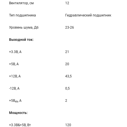
Вентилятор, см
12
Тип подшипника
Гидравлический подшипник
Уровень шума, Дб
23-26
Выходной ток:
+3.3B, А
21
+5B, А
20
+12B, A
43,5
-12B, A
0,5
+5B
, A
2
sb
Мощность:
+3.3B&+5B, Вт
120