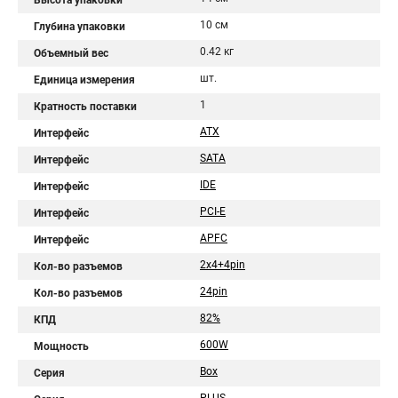
Высота упаковки
10 см
Глубина упаковки
0.42 кг
Объемный вес
шт.
Единица измерения
1
Кратность поставки
ATX
Интерфейс
SATA
Интерфейс
IDE
Интерфейс
PCI-E
Интерфейс
APFC
Интерфейс
2x4+4pin
Кол-во разъемов
24pin
Кол-во разъемов
82%
КПД
600W
Мощность
Box
Серия