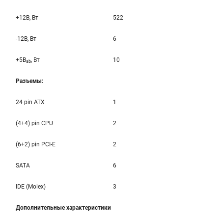
+12B, Вт
522
-12B, Вт
6
+5B
, Вт
10
sb
Разъемы:
24 pin ATX
1
(4+4) pin CPU
2
(6+2) pin PCI-E
2
SATA
6
IDE (Molex)
3
Дополнительные характеристики