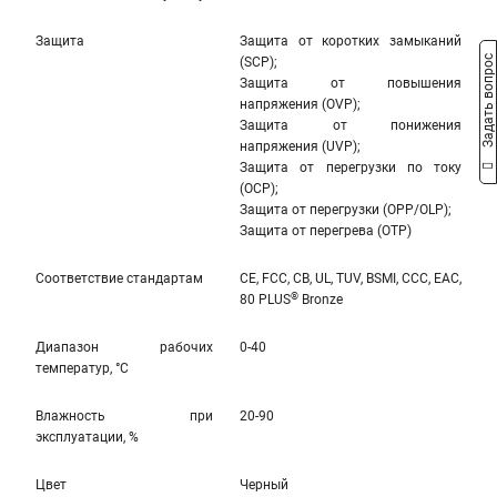
Защита
Защита от коротких замыканий
Задать вопрос
(SCP);
Защита от повышения
напряжения (OVP);
Защита от понижения
напряжения (UVP);
Защита от перегрузки по току
(OCP);
Защита от перегрузки (OPP/OLP);
Защита от перегрева (OTP)
Соответствие стандартам
CE, FCC, CB, UL, TUV, BSMI, CCC, EAC,
®
80 PLUS
Bronze
Диапазон рабочих
0-40
температур, °С
Влажность при
20-90
эксплуатации, %
Цвет
Черный