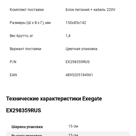
Комплект поставки
Блок питания + кабель 220V
Размеры (Ш x В x Г), мм
150x85x142
Вес брутто, кг
1,4
Вариант поставки
Цветная упаковка
P/N
EX298359RUS
EAN
4895205184961
Технические характеристики Exegate
EX298359RUS
15 см
Ширина упаковки
15 см