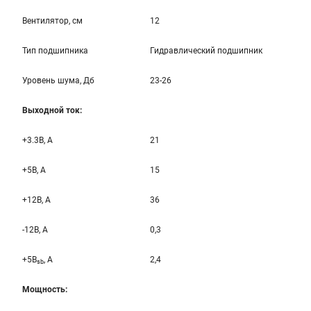
Вентилятор, см
12
Тип подшипника
Гидравлический подшипник
Уровень шума, Дб
23-26
Выходной ток:
+3.3B, А
21
+5B, А
15
+12B, A
36
-12B, A
0,3
+5B
, A
2,4
sb
Мощность: