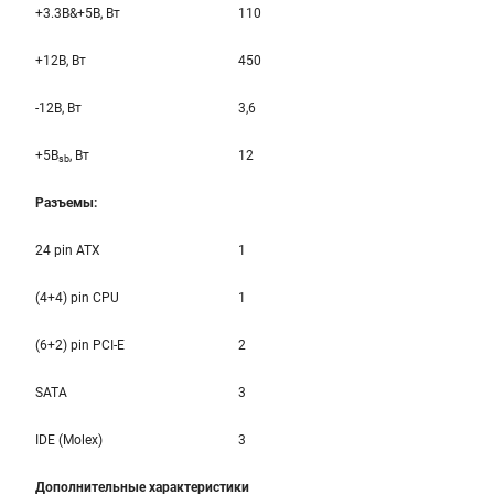
+3.3B&+5B, Вт
110
+12B, Вт
450
-12B, Вт
3,6
+5B
, Вт
12
sb
Разъемы:
24 pin ATX
1
(4+4) pin CPU
1
(6+2) pin PCI-E
2
SATA
3
IDE (Molex)
3
Дополнительные характеристики