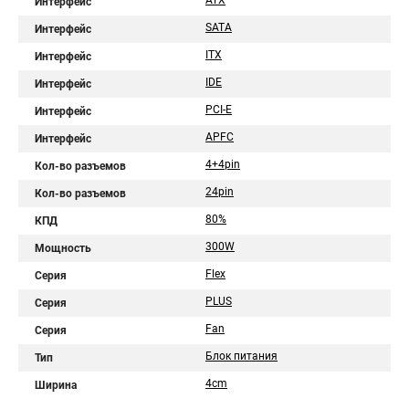
ATX
Интерфейс
SATA
Интерфейс
ITX
Интерфейс
IDE
Интерфейс
PCI-E
Интерфейс
APFC
Интерфейс
4+4pin
Кол-во разъемов
24pin
Кол-во разъемов
80%
КПД
300W
Мощность
Flex
Серия
PLUS
Серия
Fan
Серия
Блок питания
Тип
4cm
Ширина