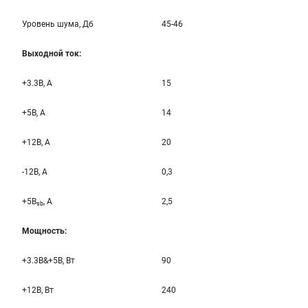
Уровень шума, Дб
45-46
Выходной ток:
+3.3B, А
15
+5B, А
14
+12B, A
20
-12B, A
0,3
+5B
, A
2,5
sb
Мощность:
+3.3B&+5B, Вт
90
+12B, Вт
240