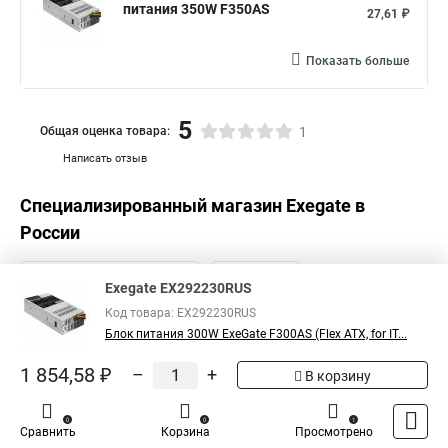
питания 350W F350AS
27,61 ₽
Показать больше
5
Общая оценка товара:
1
Написать отзыв
Специализированный магазин
Exegate
в
России
Exegate EX292230RUS
Код товара: EX292230RUS
Блок питания 300W ExeGate F300AS (Flex ATX, for IT...
1 854,58 ₽
–
+
В корзину
0
0
1
Сравнить
Корзина
Просмотрено