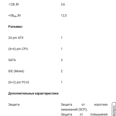
-12B, Вт
3,6
+5B
, Вт
12,5
sb
Разъемы:
24 pin ATX
1
(4+4) pin CPU
1
SATA
3
IDE (Molex)
2
(6+2) pin PCI-E
1
Дополнительные характеристики
Защита
Защита от коротких
замыканий (SCP);
Защита от повышения