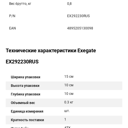
Вес брутто, кг
0,8
P/N
EX292230RUS
EAN
4895205130098
Технические характеристики Exegate
EX292230RUS
15 см
Ширина упаковки
10 см
Высота упаковки
10 см
Глубина упаковки
0.3 кг
Объемный вес
шт.
Единица измерения
1
Кратность поставки