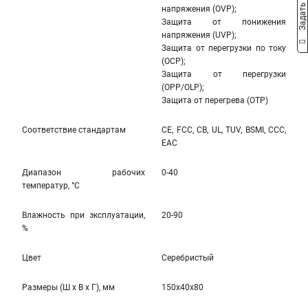
Задать вопрос
напряжения (OVP);
Защита от понижения
напряжения (UVP);
Защита от перегрузки по току
(OCP);
Защита от перегрузки
(OPP/OLP);
Защита от перегрева (OTP)
Соответствие стандартам
CE, FCC, CB, UL, TUV, BSMI, CCC,
EAC
Диапазон рабочих
0-40
температур, °С
Влажность при эксплуатации,
20-90
%
Цвет
Серебристый
Размеры (Ш x В x Г), мм
150x40x80