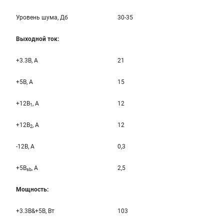
Уровень шума, Дб
30-35
Выходной ток:
+3.3B, А
21
+5B, А
15
+12B
, A
12
1
+12B
, A
12
2
-12B, A
0,3
+5B
, A
2,5
sb
Мощность:
+3.3B&+5B, Вт
103