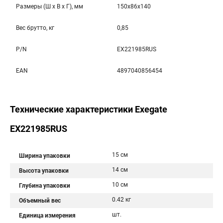
Размеры (Ш x В x Г), мм
150x86x140
Вес брутто, кг
0,85
P/N
EX221985RUS
EAN
4897040856454
Технические характеристики Exegate
EX221985RUS
15 см
Ширина упаковки
14 см
Высота упаковки
10 см
Глубина упаковки
0.42 кг
Объемный вес
шт.
Единица измерения