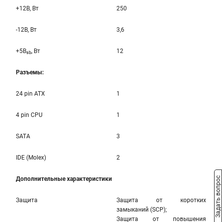
+12B, Вт
250
-12B, Вт
3,6
+5B
, Вт
12
sb
Разъемы:
24 pin ATX
1
4 pin CPU
1
SATA
3
IDE (Molex)
2
Дополнительные характеристики
Задать вопрос
Защита
Защита от коротких
замыканий (SCP);
Защита от повышения