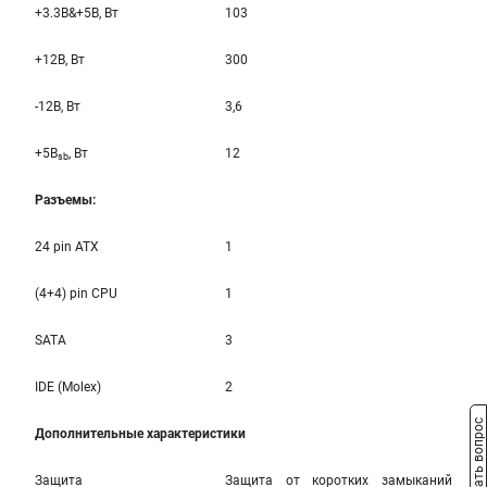
+3.3B&+5B, Вт
103
+12B, Вт
300
-12B, Вт
3,6
+5B
, Вт
12
sb
Разъемы:
24 pin ATX
1
(4+4) pin CPU
1
SATA
3
IDE (Molex)
2
Задать вопрос
Дополнительные характеристики
Защита
Защита от коротких замыканий