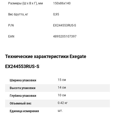
Размеры (Ш x В x Г), мм
150x86x140
Вес брутто, кг
0,95
P/N
EX244553RUS-S
EAN
4895205107397
Технические характеристики Exegate
EX244553RUS-S
15 см
Ширина упаковки
14 см
Высота упаковки
10 см
Глубина упаковки
0.42 кг
Объемный вес
шт.
Единица измерения