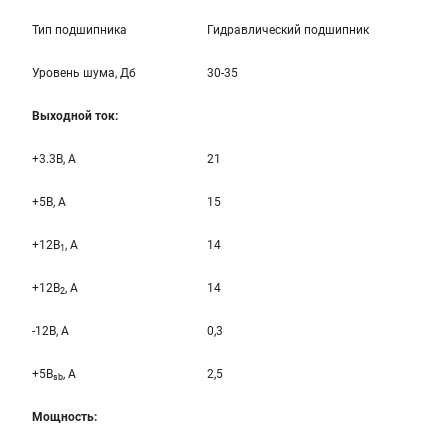
Тип подшипника
Гидравлический подшипник
Уровень шума, Дб
30-35
Выходной ток:
+3.3B, А
21
+5B, А
15
+12B
, A
14
1
+12B
, A
14
2
-12B, A
0,3
+5B
, A
2,5
sb
Мощность: