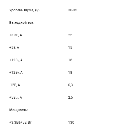
Уровень шума, Дб
30-35
Выходной ток:
+3.3B, А
25
+5B, А
15
+12B
, A
18
1
+12B
, A
18
2
-12B, A
0,3
+5B
, A
2,5
sb
Мощность:
+3.3B&+5B, Вт
130