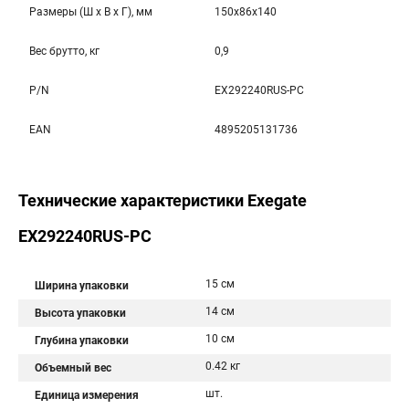
Размеры (Ш x В x Г), мм
150x86x140
Вес брутто, кг
0,9
P/N
EX292240RUS-PC
EAN
4895205131736
Технические характеристики Exegate
EX292240RUS-PC
15 см
Ширина упаковки
14 см
Высота упаковки
10 см
Глубина упаковки
0.42 кг
Объемный вес
шт.
Единица измерения