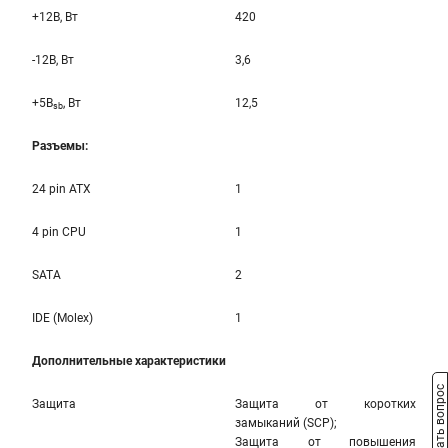
+12B, Вт
420
-12B, Вт
3,6
+5B
, Вт
12,5
sb
Разъемы:
24 pin ATX
1
4 pin CPU
1
SATA
2
IDE (Molex)
1
Дополнительные характеристики
Задать вопрос
Защита
Защита от коротких
замыканий (SCP);
Защита от повышения